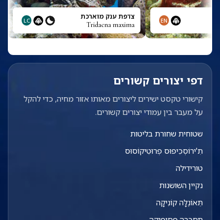
ת
צדפת ענק מוארכת
LC
EN
Tridacna maxima
Tr
דפי יצורים קשורים
קישורי טקסט ישירים ליצורים מאותו אזור מחיה, כדי להקל
על מעבר בין עמודי יצורים קשורים.
שטוחית שחורת בליטות
תִ'ירוֹסְכִיפוּס פְרוּטִיקוֹסוּס
טורידילה
נקיין השושנות
תֵּאוֹנֶלָּה קוֹנִיקָה
תסכרה פסיפיקה