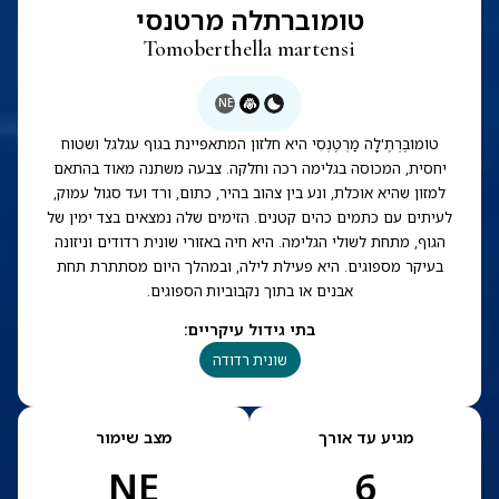
טומוברתלה מרטנסי
Tomoberthella martensi
NE
טוֹמוֹבֶּרְתֶ'לָה מַרְטֶנְסִי היא חלזון המתאפיינת בגוף עגלגל ושטוח
יחסית, המכוסה בגלימה רכה וחלקה. צבעה משתנה מאוד בהתאם
למזון שהיא אוכלת, ונע בין צהוב בהיר, כתום, ורד ועד סגול עמוק,
לעיתים עם כתמים כהים קטנים. הזימים שלה נמצאים בצד ימין של
הגוף, מתחת לשולי הגלימה. היא חיה באזורי שונית רדודים וניזונה
בעיקר מספוגים. היא פעילת לילה, ובמהלך היום מסתתרת תחת
אבנים או בתוך נקבוביות הספוגים.
בתי גידול עיקריים
:
שונית רדודה
מגיע עד אורך
מצב שימור
NE
6