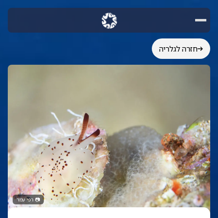
חזרה לגלריה
📷
רפי עמר