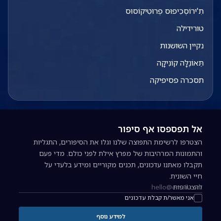
תִ'ירוֹסְכִיפוּס פְרוּטִיקוֹסוּס
טורידילה
נקיין השושנות
תֵּאוֹנֶלָּה קוֹנִיקָה
תסכרה פסיפיקה
אל תפספסו אף סיפור
הצטרפו לרשימת התפוצה שלנו וגלו את הסיפורים, התגליות
והתמונות המרהיבות של מפרץ אילת לפני כולם. מדי פעם
תקבלו מאתנו עדכונים, תכנים מקוריים ומידע בלעדי על
חיי השונית.
להצטרפות
כתובת אימייל להרשמה לניוזלטר
אני מאשר/ת קבלת עדכונים
למידע נוסף