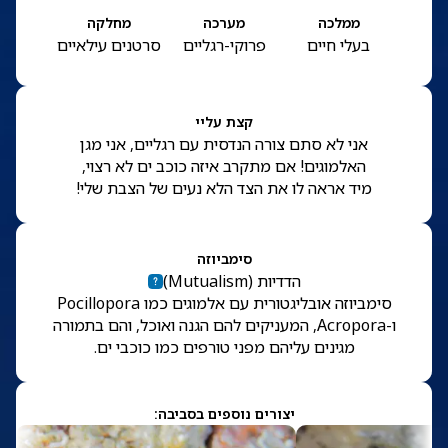
ממלכה
מערכה
מחלקה
בעלי חיים
פרוקי-רגליים
סרטנים עילאיים
קצת עליי
אני לא סתם צורה הנדסית עם רגליים, אני מגן
האלמוגים! אם מתקרב איזה כוכב ים לא רצוי,
מיד אראה לו את הצד הלא נעים של הצבת שלי!
סימביוזה
הדדיות
(
Mutualism
)
סימביוזה אובליגטורית עם אלמוגים כמו Pocillopora
ו-Acropora, המעניקים להם הגנה ואוכל, והם בתמורה
מגינים עליהם מפני טורפים כמו כוכבי ים.
יצורים נוספים בסביבה: