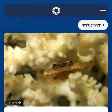
חזרה לגלריה
📷
שי אורון