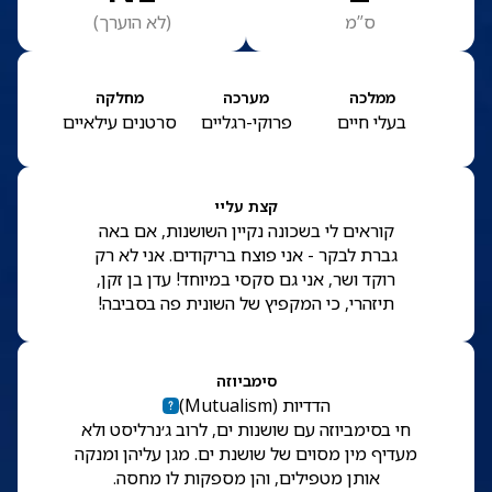
ס”מ
(
לא הוערך
)
ממלכה
מערכה
מחלקה
בעלי חיים
פרוקי-רגליים
סרטנים עילאיים
קצת עליי
קוראים לי בשכונה נקיין השושנות, אם באה
גברת לבקר - אני פוצח בריקודים. אני לא רק
רוקד ושר, אני גם סקסי במיוחד! עדן בן זקן,
תיזהרי, כי המקפיץ של השונית פה בסביבה!
סימביוזה
הדדיות
(
Mutualism
)
חי בסימביוזה עם שושנות ים, לרוב ג׳נרליסט ולא
מעדיף מין מסוים של שושנת ים. מגן עליהן ומנקה
אותן מטפילים, והן מספקות לו מחסה.