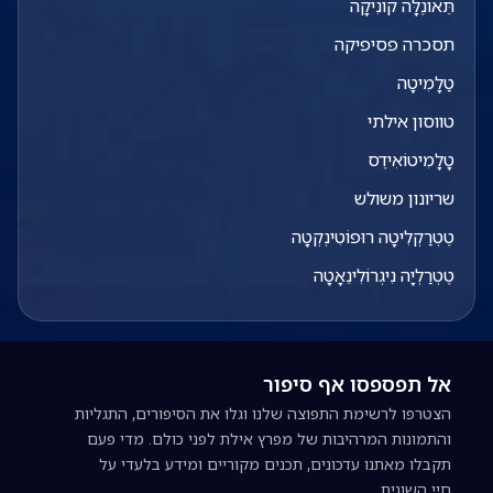
תֵּאוֹנֶלָּה קוֹנִיקָה
תסכרה פסיפיקה
טַלָמִיטָה
טווסון אילתי
טָלָמִיטוֹאִידֶס
שריונון משולש
טֶטְרַקְלִיטָה רוּפוֹטִינְקְטָה
טֶטְרַלְיָה נִיגְרוֹלִינֵאָטָה
אל תפספסו אף סיפור
הצטרפו לרשימת התפוצה שלנו וגלו את הסיפורים, התגליות
והתמונות המרהיבות של מפרץ אילת לפני כולם. מדי פעם
תקבלו מאתנו עדכונים, תכנים מקוריים ומידע בלעדי על
חיי השונית.