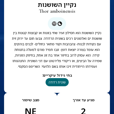
נקיין השושנות
Thor amboinensis
NE
נקיין השושנות הוא חסילון זעיר שחי בזוגות או קבוצות קטנות בין
שושנות ים ואלמוגים רכים בשונית הרדודה. צבעו חום עד ירוק זית
עם נקודות לבנות- צהבהבות וקווי מתאר כחולים- לבנים בוהקים.
הוא עומד בצורה יוצאת דופן- זנבו תמיד מורם למעלה בתנוחת
קידה. הוא עסוק לרוב בחיזור אחר בת זוג אחת, בחיזוק הזוגיות,
שמירה על הביצים, או ריקודי פלירטוט עם דגי השונית. התנהגותו
ועמידתו הייחודית זיכו אותו בשם הלועזי: השרימפ הסקסי.
בתי גידול עיקריים
:
שונית רדודה
מגיע עד אורך
מצב שימור
NE
2