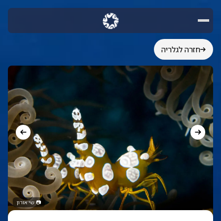
חזרה לגלריה
📷
שי אורון