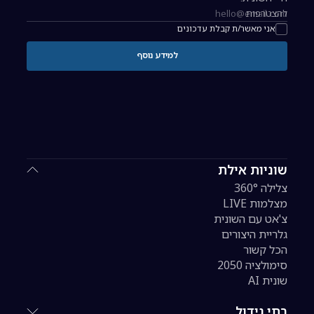
להצטרפות
כתובת אימייל להרשמה לניוזלטר
אני מאשר/ת קבלת עדכונים
למידע נוסף
שוניות אילת
צלילה 360°
מצלמות LIVE
צ'אט עם השונית
גלריית היצורים
הכל קשור
סימולציה 2050
שונית AI
בתי גידול