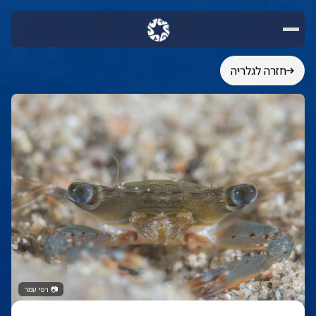
חזרה לגלריה
📷
רפי עמר