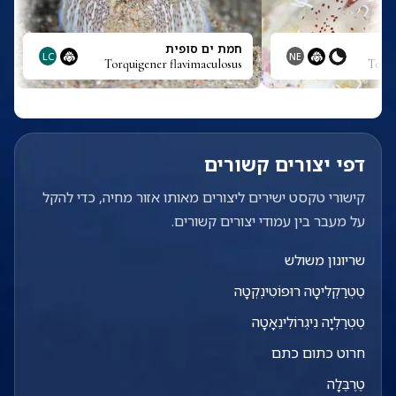
י
חמת ים סופית
LC
NE
Torquigener flavimaculosus
Tomob
דפי יצורים קשורים
קישורי טקסט ישירים ליצורים מאותו אזור מחיה, כדי להקל
על מעבר בין עמודי יצורים קשורים.
שריונון משולש
טֶטְרַקְלִיטָה רוּפוֹטִינְקְטָה
טֶטְרַלְיָה נִיגְרוֹלִינֵאָטָה
חרוט כתום כתם
טֶרֶבֶּלָה