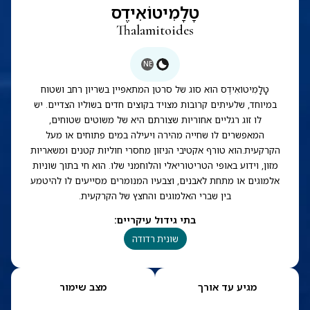
טָלָמִיטוֹאִידֶס
Thalamitoides
NE
טָלָמִיטוֹאִידֶס הוא סוג של סרטן המתאפיין בשריון רחב ושטוח
במיוחד, שלעיתים קרובות מצויד בקוצים חדים בשוליו הצדיים. יש
לו זוג רגליים אחוריות שצורתם היא של משוטים שטוחים,
המאפשרים לו שחייה מהירה ויעילה במים פתוחים או מעל
הקרקעית.הוא טורף אקטיבי הניזון מחסרי חוליות קטנים ומשאריות
מזון, וידוע באופי הטריטוריאלי והלוחמני שלו. הוא חי בתוך שוניות
אלמוגים או מתחת לאבנים, וצבעיו המנומרים מסייעים לו להיטמע
בין שברי האלמוגים והחצץ של הקרקעית.
בתי גידול עיקריים
:
שונית רדודה
מגיע עד אורך
מצב שימור