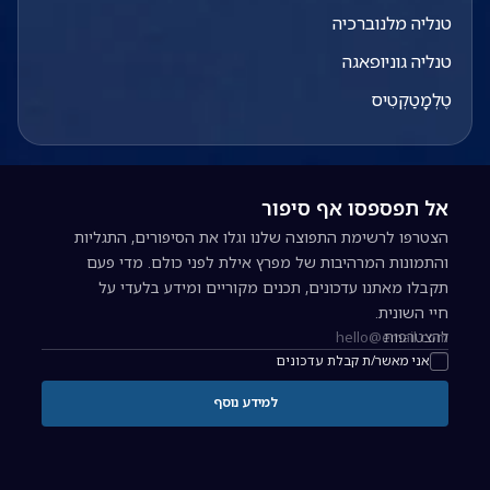
טנליה מלנוברכיה
טנליה גוניופאגה
טֶלְמָטַקְטִיס
אל תפספסו אף סיפור
הצטרפו לרשימת התפוצה שלנו וגלו את הסיפורים, התגליות
והתמונות המרהיבות של מפרץ אילת לפני כולם. מדי פעם
תקבלו מאתנו עדכונים, תכנים מקוריים ומידע בלעדי על
חיי השונית.
להצטרפות
כתובת אימייל להרשמה לניוזלטר
אני מאשר/ת קבלת עדכונים
למידע נוסף