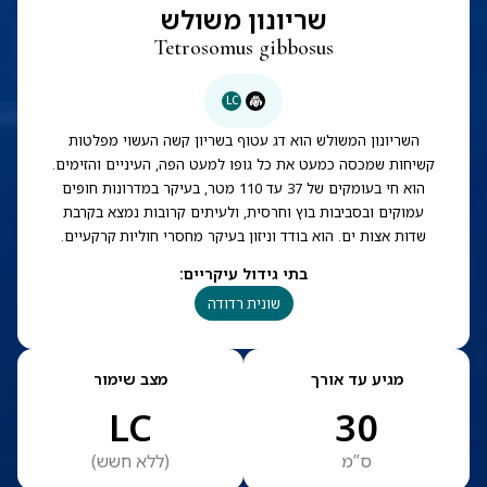
שריונון משולש
Tetrosomus gibbosus
LC
השריונון המשולש הוא דג עטוף בשריון קשה העשוי מפלטות
קשיחות שמכסה כמעט את כל גופו למעט הפה, העיניים והזימים.
הוא חי בעומקים של 37 עד 110 מטר, בעיקר במדרונות חופים
עמוקים ובסביבות בוץ וחרסית, ולעיתים קרובות נמצא בקרבת
שדות אצות ים. הוא בודד וניזון בעיקר מחסרי חוליות קרקעיים.
בתי גידול עיקריים
:
שונית רדודה
מגיע עד אורך
מצב שימור
LC
30
ס”מ
(
ללא חשש
)