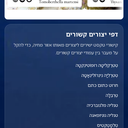
Tomoberthella martensi
Thysanozo
דפי יצורים קשורים
קישורי טקסט ישירים ליצורים מאותו אזור מחיה, כדי להקל
על מעבר בין עמודי יצורים קשורים.
טֶטְרַקְלִיטָה רוּפוֹטִינְקְטָה
טֶטְרַלְיָה נִיגְרוֹלִינֵאָטָה
חרוט כתום כתם
טֶרֶבֶּלָה
טנליה מלנוברכיה
טנליה גוניופאגה
טֶלְמָטַקְטִיס