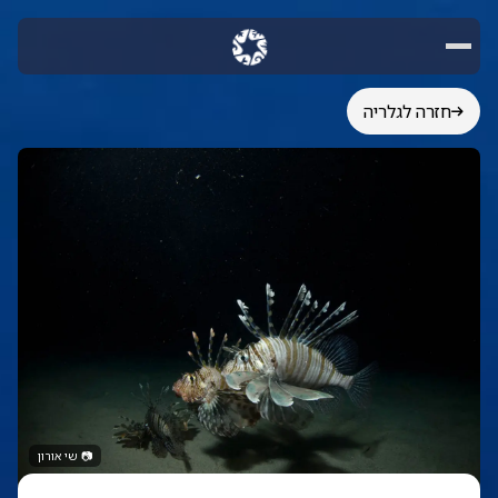
חזרה לגלריה
📷
שי אורון