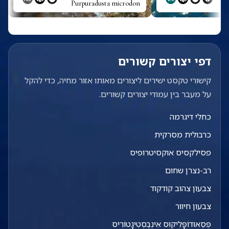
Purpuradusta microdon
דפי יצורים קשורים
קישורי טקסט ישירים ליצורים מאותו אזור מחיה, כדי להקל
על מעבר בין עמודי יצורים קשורים.
כחלי דיגרמה
כרבולית מסרקית
פסילקסיס אוקסיטרופיס
רב-נצרן שחום
צבעון צהוב קודקוד
צבעון חיוור
פְּסֵאוּדוֹפָּלִיקוּס אִינְבֶסְטִיגָטוֹרִיס