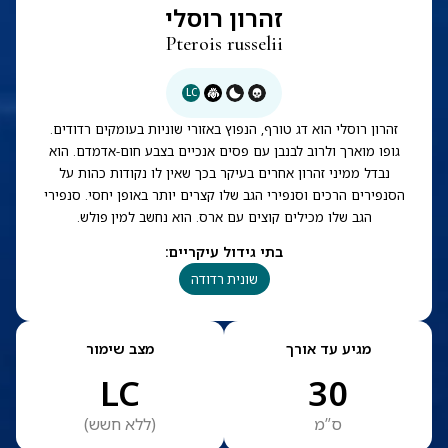
זהרון רוסלי
Pterois russelii
LC
זהרון רוסלי הוא דג טורף, הנפוץ באזורי שוניות בעומקים רדודים.
גופו מוארך ולרוב לבנבן עם פסים אנכיים בצבע חום-אדמדם. הוא
נבדל ממיני זהרון אחרים בעיקר בכך שאין לו נקודות כהות על
הסנפירים הרכים וסנפירי הגב שלו קצרים יותר באופן יחסי. סנפירי
הגב שלו מכילים קוצים עם ארס. הוא נחשב למין פולש.
בתי גידול עיקריים
:
שונית רדודה
מגיע עד אורך
מצב שימור
LC
30
ס”מ
(
ללא חשש
)