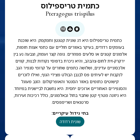
כתמית טריספילוס
Pteragogus trispilus
NE
כתמית טריספילוס היא דג שונית קטנטן וחמקמק. היא שוכנת
בעומקים רדודים, בעיקר באזורים חוליים עם כתמי אצות חומות,
אלמוגים קטנים או סלעים מפוזרים. גופה קצר ועמוק, וצבעה נע בין
ירקרק-זית לחום-צהבהב, והיא ניכרת בדפוסי נקודות לבנות, קווים
אלכסוניים עדינים, ושלושה כתמים שחורים על קרומי סנפיר הגב.
לנקבות יש לעיתים פס לבנבן הבולט מצידי הגוף, ואילו לזכרים
קישוטים כתומים באזור הסנטר והאופרקולום. הזנב מעוגל
והסנפירים האחוריים ארוכים יחסית. היא נחשבת לביישנית במיוחד.
היא ניזונה מטרף קטן שחבוי בחול ובאלמוגים, כולל רכיכות זעירות,
סרטנאים ושרימפסים.
בתי גידול עיקריים
:
שונית רדודה