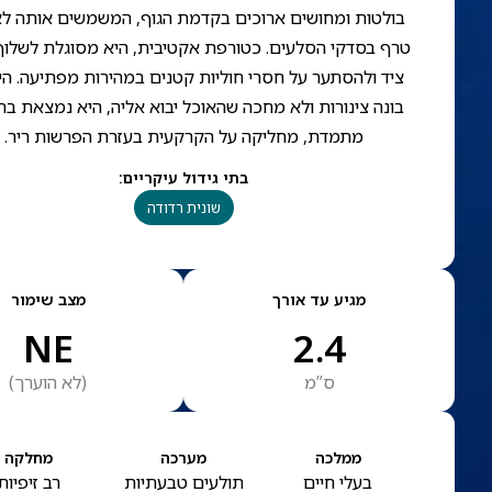
בולטות ומחושים ארוכים בקדמת הגוף, המשמשים אותה לא
טרף בסדקי הסלעים. כטורפת אקטיבית, היא מסוגלת לשלוף
ציד ולהסתער על חסרי חוליות קטנים במהירות מפתיעה. הי
בונה צינורות ולא מחכה שהאוכל יבוא אליה, היא נמצאת בת
מתמדת, מחליקה על הקרקעית בעזרת הפרשות ריר.
בתי גידול עיקריים
:
שונית רדודה
מגיע עד אורך
מצב שימור
NE
2.4
ס”מ
(
לא הוערך
)
ממלכה
מערכה
מחלקה
בעלי חיים
תולעים טבעתיות
רב זיפיות