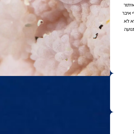
יתור
 איבר
א לא
נועה