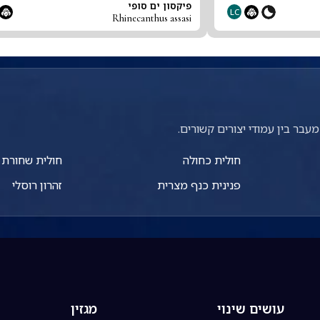
פיקסון ים סופי
LC
Rhinecanthus assasi
עבר בין עמודי יצורים קשורים.
חולית כחולה
חולית שחורת
פנינית כנף מצרית
זהרון רוסלי
עושים שינוי
מגזין