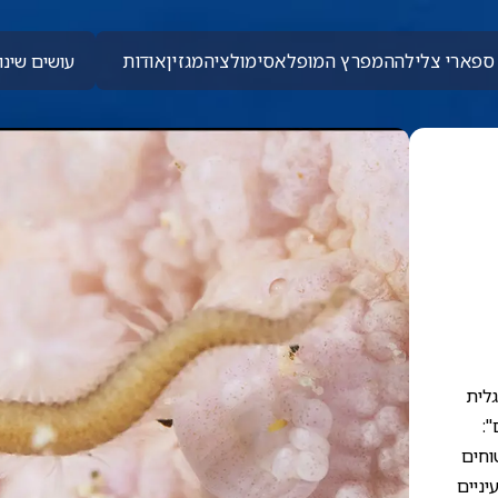
ספארי צלילה
המפרץ המופלא
סימולציה
מגזין
אודות
עושים שינוי
גלית
":
וחים
יניים