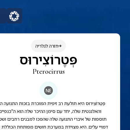
חזרה לגלריה
פְּטֶרוֹצִירוּס
Pterocirrus
NE
פְּטֶרוֹצִירוּס היא תולעת רב זיפית המוכרת בזכות התנועה ה
והאלגנטית שלה, יחד עם סימן ההיכר שלה הוא ה"כנפיים
תוספות של איברי התנועה שלה שהפכו למבנים רחבים ושט
דמויי עלים. היא מצוידת במערכת חושים מפותחת הכוללת ע