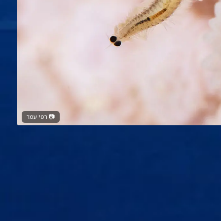
📷
רפי עמר