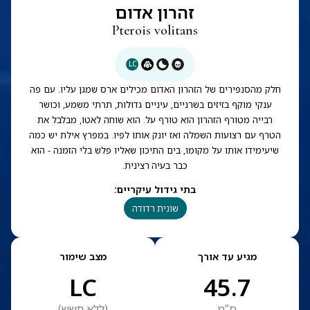
זהרון אדום
Pterois volitans
LC
חלק מהסנפירים של הזהרון האדום מכילים ארס שמגן עליו. עם פה
ענקי מוקף בזיזים בשרניים, עיניים גדולות, תרתי משמע, וכושר
רבייה מטורף הזהרון הוא טורף על. הוא שוחה לאטו, מבלבל את
הטרף עם רצועות השמלה ואז יונק אותו לפיו. במפרץ אילת יש כמה
שיעימידו אותו על מקומו, בים התיכון שאליו פלש בלי הזמנה - הוא
כבר בעיה רצינית.
בתי גידול עיקריים
:
שונית רדודה
מגיע עד אורך
מצב שימור
LC
45.7
ס”מ
(
ללא חשש
)