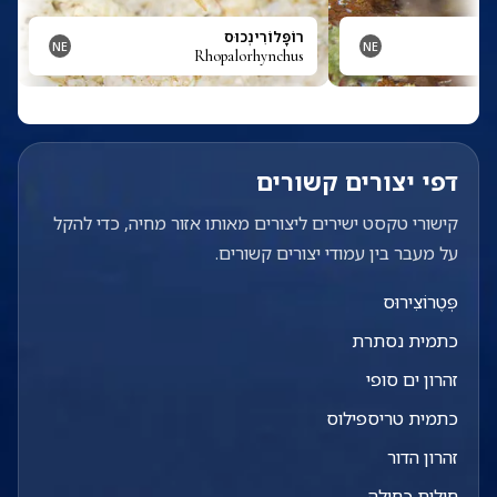
ּם
רוֹפָּלוֹרִינְכוּס
NE
NE
Rhopalorhynchus
Rh
דפי יצורים קשורים
קישורי טקסט ישירים ליצורים מאותו אזור מחיה, כדי להקל
על מעבר בין עמודי יצורים קשורים.
פְּטֶרוֹצִירוּס
כתמית נסתרת
זהרון ים סופי
כתמית טריספילוס
זהרון הדור
חולית כחולה