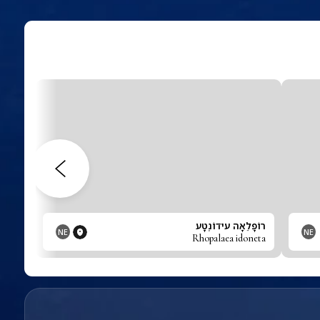
רוֹפָלֵאָה עידוֹנֶטָע
NE
NE
Rhopalaea idoneta