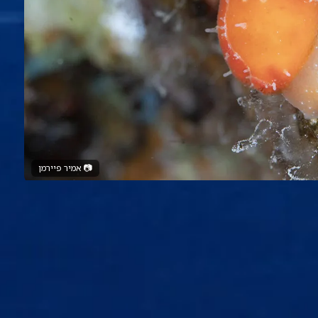
📷
אמיר פיירמן