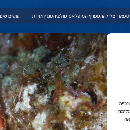
ספארי צלילה
המפרץ המופלא
סימולציה
מגזין
אודות
עושים שינוי
נכייה
גלימה
אה.