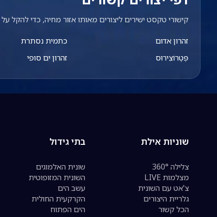
קישורי טקסט ישירים ליצורים מאותו אזור מחיה, כדי להקל על מ
זהרון אדום
כתמית נסתרת
פְּטֶרוֹצִירוּס
זהרון ים סופי
שוניות אילת
בתי גידול
צלילה 360°
שונית האלמוגים
מצלמות LIVE
השונית המזופוטית
צ'אט עם השונית
עשב הים
גלריית היצורים
הקרקעית החולית
הכל קשור
הים הפתוח