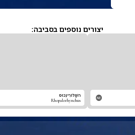
יצורים נוספים בסביבה:
רוֹפָּלוֹרִינְכוּס
NE
Rhopalorhynchus