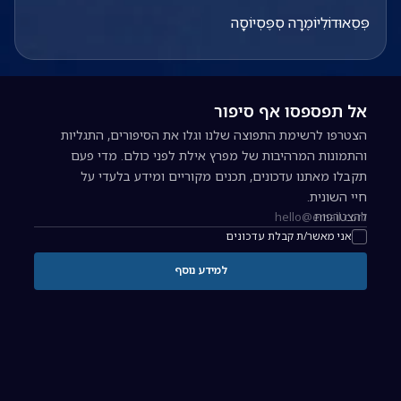
פְּסֵאוּדוֹלִיוֹמֶרָה סְפֶּסְיוֹסָה
אל תפספסו אף סיפור
הצטרפו לרשימת התפוצה שלנו וגלו את הסיפורים, התגליות
והתמונות המרהיבות של מפרץ אילת לפני כולם. מדי פעם
תקבלו מאתנו עדכונים, תכנים מקוריים ומידע בלעדי על
חיי השונית.
להצטרפות
כתובת אימייל להרשמה לניוזלטר
אני מאשר/ת קבלת עדכונים
למידע נוסף