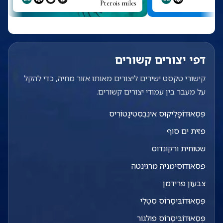
Pterois miles
דפי יצורים קשורים
קישורי טקסט ישירים ליצורים מאותו אזור מחיה, כדי להקל
על מעבר בין עמודי יצורים קשורים.
פְּסֵאוּדוֹפָּלִיקוּס אִינְבֶסְטִיגָטוֹרִיס
פזית ים סוף
שטוחית ורקונדוס
פסאודוסימניה מרגינטה
צבעון פרידמן
פְּסֵאוּדוֹבִּיסֶרוֹס סְטֶלִי
פְּסֵאוּדוֹבִּיסֶרוֹס פוּלְגוֹר