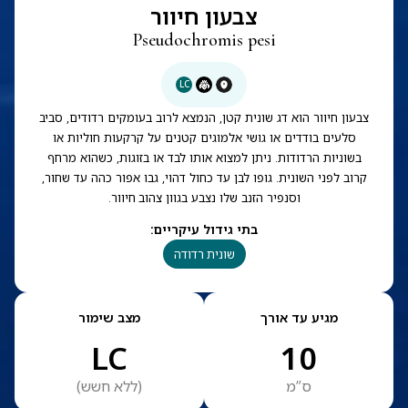
צבעון חיוור
Pseudochromis pesi
LC
צבעון חיוור הוא דג שונית קטן, הנמצא לרוב בעומקים רדודים, סביב
סלעים בודדים או גושי אלמוגים קטנים על קרקעות חוליות או
בשוניות הרדודות. ניתן למצוא אותו לבד או בזוגות, כשהוא מרחף
קרוב לפני השונית. גופו לבן עד כחול דהוי, גבו אפור כהה עד שחור,
וסנפיר הזנב שלו נצבע בגוון צהוב חיוור.
בתי גידול עיקריים
:
שונית רדודה
מגיע עד אורך
מצב שימור
LC
10
ס”מ
(
ללא חשש
)