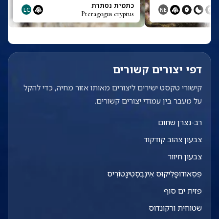
כתמית נסתרת
LC
NE
Pteragogus cryptus
דפי יצורים קשורים
קישורי טקסט ישירים ליצורים מאותו אזור מחיה, כדי להקל
על מעבר בין עמודי יצורים קשורים.
רב-נצרן שחום
צבעון צהוב קודקוד
צבעון חיוור
פְּסֵאוּדוֹפָּלִיקוּס אִינְבֶסְטִיגָטוֹרִיס
פזית ים סוף
שטוחית ורקונדוס