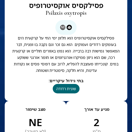
פסילקסיס אוקסיטרופיס
Psilaxis oxytropis
NE
פסילקסיס אוקסיטרופיס הוא חלזון ימי החי על קרקעית הים
בעומקים רדודים ועמוקים. הוא גם זכר וגם נקבה בו-זמנית, דבר
המאפשר גמישות רבה ברבייה. הוא נפוץ באזורים חוליים או קרקעית
רכה, שם הוא ניזון ממיקרו-אורגניזמים או חומר אורגני ששוקע
במים. קונכייתו מעוצבת להפליא, לרוב עם דפוסי פסים או נקודות
עדינות, והיא חלקה, סימטרית ושטוחה.
בתי גידול עיקריים
:
שונית רדודה
מגיע עד אורך
מצב שימור
NE
2
ס”מ
(
לא הוערך
)