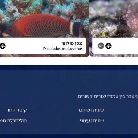
נגסן מולוקי
NE
Pseudodax moluccanus
עבר בין עמודי יצורים קשורים.
שוניתן שחום
קיסר הדור
שוניתן עינוני
פּוֹלִידוֹרֶלָּה סְמו