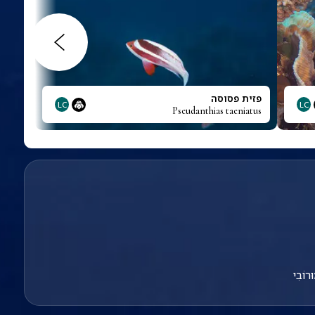
פזית פסוסה
LC
LC
Pseudanthias taeniatus
ּרוֹבִי