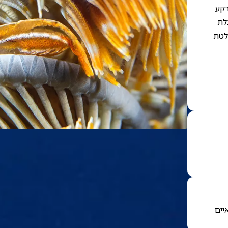
רקע
צלת
לטת
יים