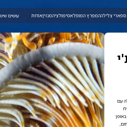
ספארי צלילה
המפרץ המופלא
סימולציה
מגזין
אודות
עושים שינוי
'י
ולה עם
ו
באופן
ום,