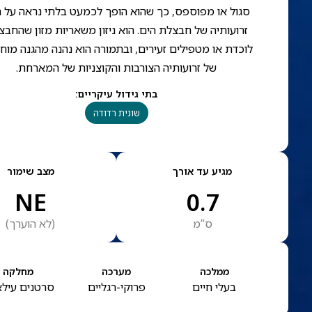
סגול או מפוספס, כך שהוא הופך לכמעט בלתי נראה על 
זרועותיה של חבצלת הים. הוא ניזון משאריות מזון שהחב
לוכדת או מטפילים זעירים, ובתמורה הוא נהנה מהגנה מוח
של זרועותיה הצורבות והקוצניות של המארחת.
בתי גידול עיקריים
:
שונית רדודה
מגיע עד אורך
מצב שימור
NE
0.7
ס”מ
(
לא הוערך
)
ממלכה
מערכה
מחלקה
בעלי חיים
פרוקי-רגליים
סרטנים עילא