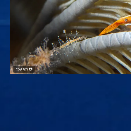
📷
רפי עמר