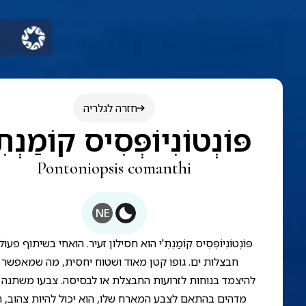
חזרה לגלריה
פּוֹנְטוֹנִיוֹפְּסִיס קוֹמַנְתִ
Pontoniopsis comanthi
NE
פּוֹנְטוֹנִיוֹפְּסִיס קוֹמַנְתִ'י הוא חסילון זעיר. הואחי בשיתוף פע
חבצלות ים. גופו קטן מאוד ושטוח יחסית, מה שמאפשר ל
להיצמד בנוחות לזרועות החבצלת או לבסיסה. צבעו משתנה 
מדהים בהתאם לצבע המארח שלו, הוא יכול להיות צהוב, ח