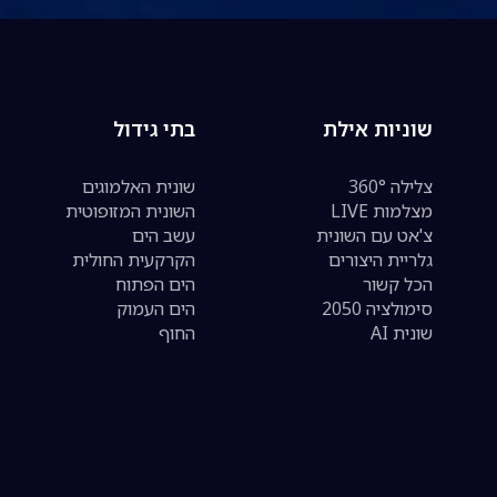
שוניות אילת
בתי גידול
צלילה 360°
שונית האלמוגים
מצלמות LIVE
השונית המזופוטית
צ'אט עם השונית
עשב הים
גלריית היצורים
הקרקעית החולית
הכל קשור
הים הפתוח
סימולציה 2050
הים העמוק
שונית AI
החוף