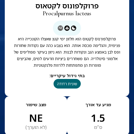
פרוקלפונוס לקטאוס
Procalpurnus lacteus
NE
פרוקַלפוּרְנוֹס לַקטֵוס הוא חלזון ימי קטן שאצלו הקונכייה היא
פנימית, והגלימה מכסה אותה. הוא בצבע כהה עם נקודות שחורות
ופס לבן באמצע הגב ונקודות לבנות. הוא ניזון בעיקר מפוליפים של
אלמוגי סינולריה. הם משחררים ביציות וזרעים למים, שהביצים
מופרות הן מתפתחות ללרוות פלנקטוניות.
בתי גידול עיקריים
:
שונית רדודה
מגיע עד אורך
מצב שימור
NE
1.5
ס”מ
(
לא הוערך
)