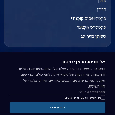
זרוען
חרירן
פּוֹנְטוֹנִיוֹפְּסִיס קוֹמַנְתִ'י
פּוֹנְטוֹנִידֶס אוּנְצִיגֶר
שוניתן בהיר זנב
אל תפספסו אף סיפור
הצטרפו לרשימת התפוצה שלנו וגלו את הסיפורים, התגליות
והתמונות המרהיבות של מפרץ אילת לפני כולם. מדי פעם
תקבלו מאתנו עדכונים, תכנים מקוריים ומידע בלעדי על
חיי השונית.
להצטרפות
כתובת אימייל להרשמה לניוזלטר
אני מאשר/ת קבלת עדכונים
למידע נוסף