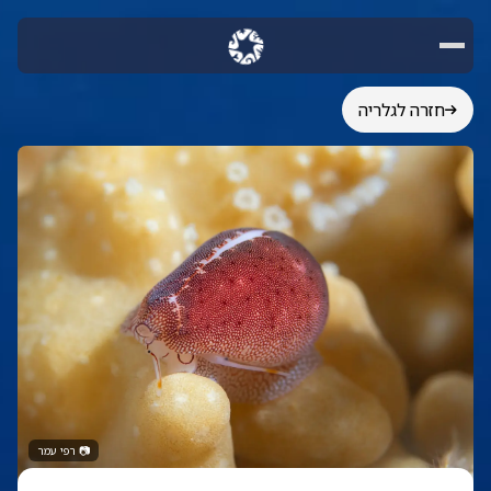
חזרה לגלריה
📷
רפי עמר