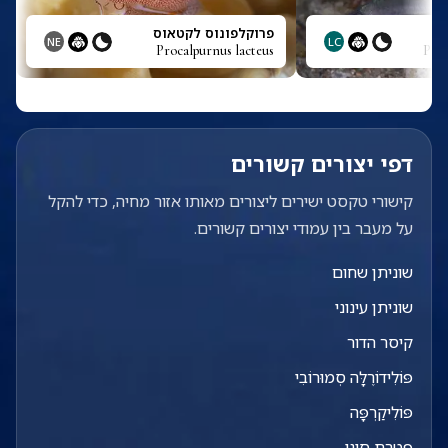
פרוקלפונוס לקטאוס
NE
LC
Procalpurnus lacteus
Pris
דפי יצורים קשורים
קישורי טקסט ישירים ליצורים מאותו אזור מחיה, כדי להקל
על מעבר בין עמודי יצורים קשורים.
שוניתן שחום
שוניתן עינוני
קיסר הדור
פּוֹלִידוֹרֶלָּה סְמוּרוֹבִי
פּוֹלִיקַרְפָּה
פטרת סיני