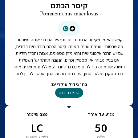
קיסר הכתם
Pomacanthus maculosus
LC
קשה להאמין שקיסר הכתם הבוגר והצעיר הם בני אותה משפחה,
מה שבטוח - שניהם שווים תמונה. קיסר הכתם חובב מים רדודים,
שם יש הרבה אלמוגי שיח והוא ניזון מספוגים, אצות וחסרי חוליות.
אם בגיל מבוגר אין מספיק זכרים, הנקבה תוותר על השמלות
ותשנה את מינה כדי להוסיף גברבר לחבורה. צוללנים מתארים אותו
כדג מסקרן ומלא בטחון, עם כתם כזה על הגוף אפשר להבין למה.
בתי גידול עיקריים
:
שונית רדודה
מגיע עד אורך
מצב שימור
LC
50
ס”מ
(
ללא חשש
)