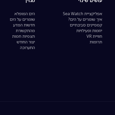
עושים שינוי
מגזין
אפליקציית Sea Watch
הים המופלא
איך שומרים על הים?
שומרים על הים
קמפיינים סביבתיים
חדשות המדע
יוזמות ופעילויות
מהתקשורת
חוויית VR
תצפיות חמות
תרומות
יצור החודש
התערוכה