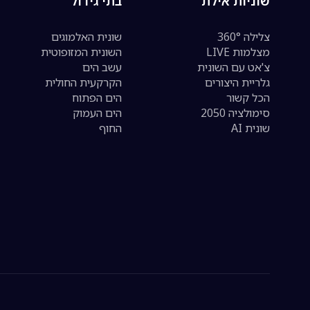
שוניות אילת
בתי גידול
צלילה 360°
שונית האלמוגים
מצלמות LIVE
השונית המזופוטית
צ'אט עם השונית
עשב הים
גלריית היצורים
הקרקעית החולית
הכל קשור
הים הפתוח
סימולציה 2050
הים העמוק
שונית AI
החוף