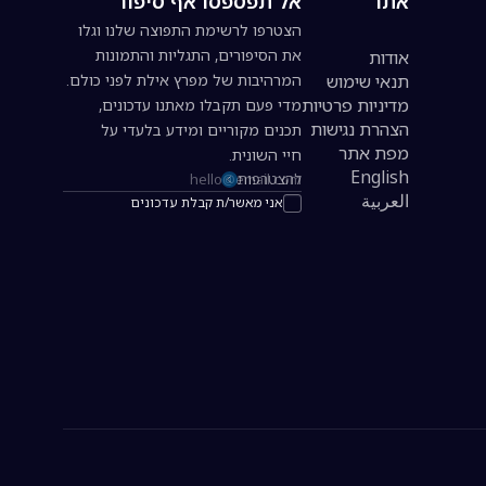
אתר
אל תפספסו אף סיפור
הצטרפו לרשימת התפוצה שלנו וגלו
את הסיפורים, התגליות והתמונות
אודות
תנאי שימוש
המרהיבות של מפרץ אילת לפני כולם.
מדיניות פרטיות
מדי פעם תקבלו מאתנו עדכונים,
הצהרת נגישות
תכנים מקוריים ומידע בלעדי על
מפת אתר
חיי השונית.
English
להצטרפות
כתובת אימייל להרשמה לניוזלטר
العربية
אני מאשר/ת קבלת עדכונים