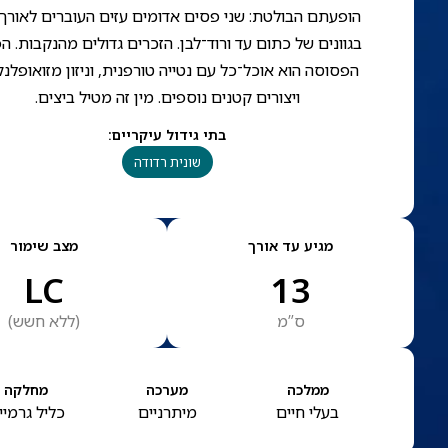
הופעתם הבולטת: שני פסים אדומים עזים העוברים לאורך 
בגוונים של כתום עד ורוד־לבן. הזכרים גדולים מהנקבות. ה
הפסוסה הוא אוכל־כל עם נטייה טורפנית, וניזון מזואופלנק
ויצורים קטנים נוספים. מין זה מטיל ביצים.
בתי גידול עיקריים
:
שונית רדודה
מגיע עד אורך
מצב שימור
LC
13
ס”מ
(
ללא חשש
)
ממלכה
מערכה
מחלקה
בעלי חיים
מיתרניים
כליל גרמיי