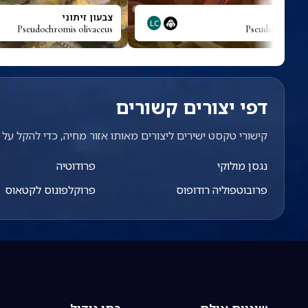
 קווית
צבעון זיתוני
LC
Pseudochromis olivaceus
Pseudocheilinus
דפי יצורים קשורים
קישורי טקסט ישירים ליצורים מאותו אזור מחיה, כדי להקל על מ
נגסן מולוקי
פרודוטיה
פרובוטפוליה רודופוס
פרוקלפונוס לקטאוס