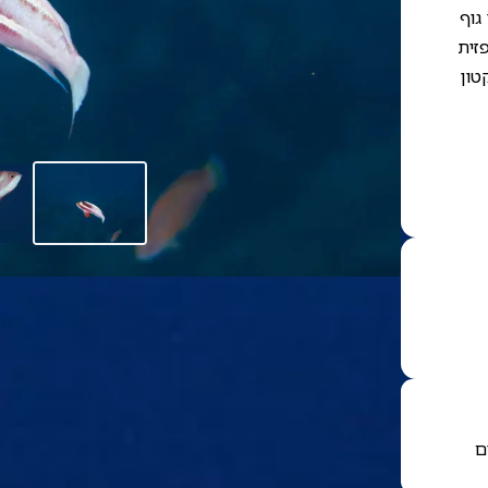
גוף
פזית
טון
ם