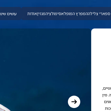
ספארי צלילה
המפרץ המופלא
סימולציה
מגזין
אודות
עושים שינוי
פיים,
 מ־20 מטר ומטה. מין
גים
כות