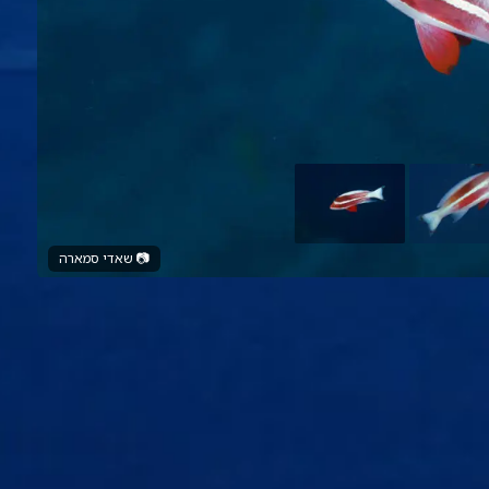
📷
שאדי סמארה