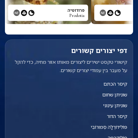
וס
פרודוטיה
NE
NE
Prodotia
Pr
דפי יצורים קשורים
קישורי טקסט ישירים ליצורים מאותו אזור מחיה, כדי להקל
על מעבר בין עמודי יצורים קשורים.
קיסר הכתם
שוניתן שחום
שוניתן עינוני
קיסר הדור
פּוֹלִידוֹרֶלָּה סְמוּרוֹבִי
פּוֹלִיקַרְפָּה