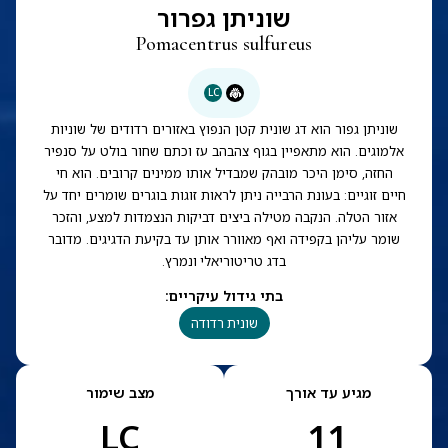
שוניתן גפרור
Pomacentrus sulfureus
LC
שוניתן גפור הוא דג שונית קטן הנפוץ באזורים רדודים של שוניות
אלמוגים. הוא מתאפיין בגוף צהבהב עז וכתם שחור בולט על סנפיר
החזה, סימן היכר מובהק שמבדיל אותו ממינים קרובים. הוא חי
חיים זוגיים: בעונת הרבייה ניתן לראות זוגות בוגרים שומרים יחד על
אזור הטלה. הנקבה מטילה ביצים דביקות הנצמדות למצע, והזכר
שומר עליהן בקפידה ואף מאוורר אותן עד בקיעת הדגיגים. מדובר
בדג טריטוריאלי ונמרץ.
בתי גידול עיקריים
:
שונית רדודה
מגיע עד אורך
מצב שימור
LC
11