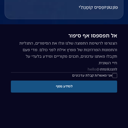
פּוֹנְטוֹנִיוֹפְּסִיס קוֹמַנְתִ'י
אל תפספסו אף סיפור
הצטרפו לרשימת התפוצה שלנו וגלו את הסיפורים, התגליות
והתמונות המרהיבות של מפרץ אילת לפני כולם. מדי פעם
תקבלו מאתנו עדכונים, תכנים מקוריים ומידע בלעדי על
חיי השונית.
להצטרפות
כתובת אימייל להרשמה לניוזלטר
אני מאשר/ת קבלת עדכונים
למידע נוסף