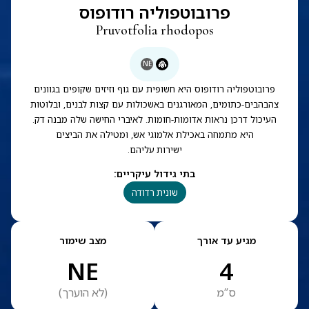
פרובוטפוליה רודופוס
Pruvotfolia rhodopos
NE
פרובוטפוליה רודופוס היא חשופית עם גוף וזיזים שקופים בגוונים
צהבהבים-כתומים, המאורגנים באשכולות עם קצות לבנים, ובלוטות
העיכול דרכן נראות אדומות-חומות. לאיברי החישה שלה מבנה דק.
היא מתמחה באכילת אלמוגי אש, ומטילה את הביצים
ישירות עליהם.
בתי גידול עיקריים
:
שונית רדודה
מגיע עד אורך
מצב שימור
NE
4
ס”מ
(
לא הוערך
)