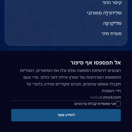
קיסר הדור
פּוֹלִידוֹרֶלָּה סְמוּרוֹבִי
פּוֹלִיקַרְפָּה
פטרת סיני
אל תפספסו אף סיפור
הצטרפו לרשימת התפוצה שלנו וגלו את הסיפורים, התגליות
והתמונות המרהיבות של מפרץ אילת לפני כולם. מדי פעם
תקבלו מאתנו עדכונים, תכנים מקוריים ומידע בלעדי על
חיי השונית.
להצטרפות
כתובת אימייל להרשמה לניוזלטר
אני מאשר/ת קבלת עדכונים
למידע נוסף