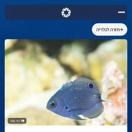
חזרה לגלריה
📷
רפי עמר