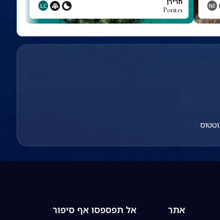
חרירן
LC
NE
Porites
וטטוס
אתר
אל תפספסו אף סיפור