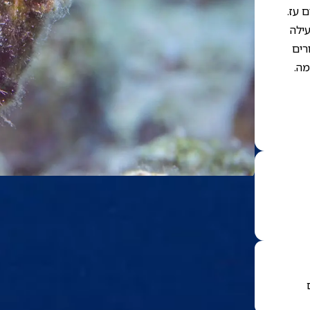
 עז.
ילה
רים
מה.