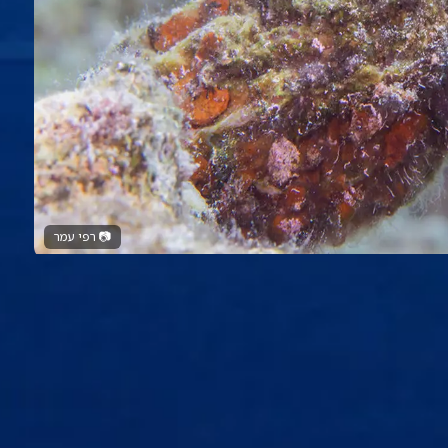
📷
רפי עמר