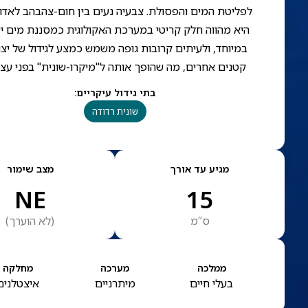
לפליטת המים והפסולת. צבעיה נעים בין חום-צהבהב לאדום
היא מהווה חלק קריטי במערכת האקולוגית כמסננת מים יע
במיוחד, ולעיתים קרובות גופה משמש כמצע לגידול של יצו
קטנים אחרים, מה שהופך אותה ל"מיקרו-שונית" בפני עצ
בתי גידול עיקריים
:
שונית רדודה
מגיע עד אורך
מצב שימור
NE
15
ס”מ
(
לא הוערך
)
ממלכה
מערכה
מחלקה
בעלי חיים
מיתרניים
איצטלנים