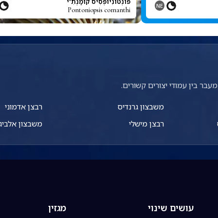
פּוֹנְטוֹנִיוֹפְּסִיס קוֹמַנְתִ'י
NE
Pontoniopsis comanthi
עבר בין עמודי יצורים קשורים.
משבצון גרנדיס
רבצן אדמוני
רבצן מישלי
משבצון אלביג
עושים שינוי
מגזין