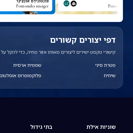
ר זנב
פּוֹנְטוֹנִידֶס אוּנְצִיגֶר
LC
Pontonides unciger
Pomacentrus t
דפי יצורים קשורים
קישורי טקסט ישירים ליצורים מאותו אזור מחיה, כדי להקל על מ
פטרת סיני
שפמית ארסית
שיחית
פלוקמופרוס אוסלטוס
שוניות אילת
בתי גידול