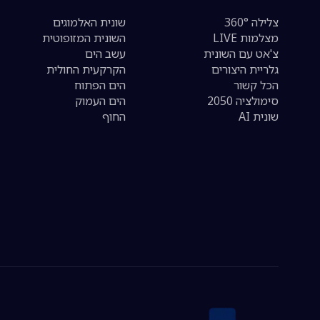
צלילה 360°
שונית האלמוגים
מצלמות LIVE
השונית המזופוטית
צ'אט עם השונית
עשב הים
גלריית היצורים
הקרקעית החולית
הכל קשור
הים הפתוח
סימולציה 2050
הים העמוק
שונית AI
החוף