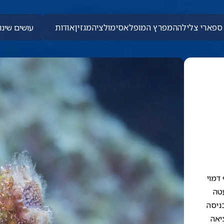
ספארי צלילה
המפרץ המופלא
סימולציה
מגזין
אודות
עושים שינוי
 דמוי
טה
כניסה
יאה