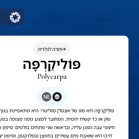
חזרה לגלריה
פּוֹלִיקַרְפָּה
Polycarpa
NE
פּוֹלִיקַרְפָּה היא סוג של אצטלן סוליטרי. היא מתאפיינת בגוף
שק או כד קשיח יחסית, המחובר למצע. גופה מצופה במע
חיצוני עבה המגן עליה, ובראשה שני פתחים בולטים: סיפון 
דרכו היא שואבת מים עשירים בחמצן ובפלנקטון, וסיפון יצ