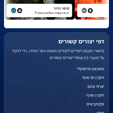
י
קיסר הדור
LC
NE
Pomacanthus imperator
P
דפי יצורים קשורים
קישורי טקסט ישירים ליצורים מאותו אזור מחיה, כדי להקל
על מעבר בין עמודי יצורים קשורים.
משבצון פרוסקלי
דוקרן ים סופי
יצרוד צהוב
דוקרן טורף
פְּלָטִינֶרֵאִיס
מוחן