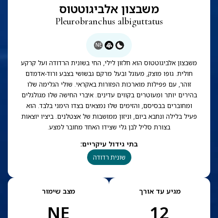
משבצון אלביגוטטוס
Pleurobranchus albiguttatus
NE
משבצון אלביגוטטוס הוא חלזון לילי, החי בשונית הרדודה ועל קרקע
חולית. גופו מוצק, מעוגל ובעל מרקם גבשושי בצבע ורוד-אדמדם
זוהר, עם פפילות מוארכות הפזורות באקראי. שולי הגלימה שלו
בהירים יותר ומעוטרים בקווים עדינים. איברי החישה שלו מגולגלים
ומחוברים בבסיסם, והזימים שלו נמצאים בצדו הימני בלבד. הוא
פעיל בלילה ונחבא ביום, וניזון ממושבות של אצטלנים. ביציו יוצאות
בצורת סליל לבן גלי שצידו האחד מחובר למצע.
בתי גידול עיקריים
:
שונית רדודה
מגיע עד אורך
מצב שימור
NE
12