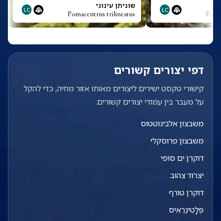
שוניתן עינוני
LC
LC
Pomacentrus trilineatus
Poma
דפי יצורים קשורים
קישורי טקסט ישירים ליצורים מאותו אזור מחיה, כדי להקל
על מעבר בין עמודי יצורים קשורים.
משבצון אלביגוטטוס
משבצון פרוסקלי
דוקרן ים סופי
יצרוד צהוב
דוקרן טורף
פְּלָטִינֶרֵאִיס