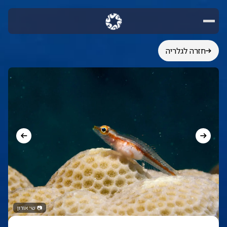
חזרה לגלריה
📷
שי אורון