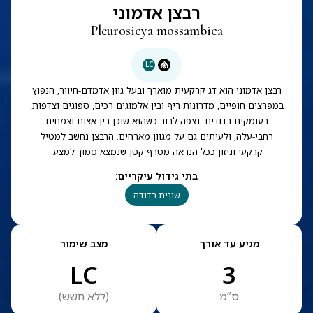
רבצן אדמוני
Pleurosicya mossambica
LC
רבצן אדמוני הוא דג קרקעית מוארך ובעל גוון אדמדם-חיוור, הנפוץ
במפרצים חופיים, מדרונות ריף ובין אלמוגים רכים, ספוגים וצדפות,
בעומקים רדודים. נצפה לרוב כשהוא שוכן בין אצות וצמחים
רחבי-עלה, ולעיתים גם על מגוון מארחים. הרבצן נחשב למטיל
קרקעי וניזון ככל הנראה מטרף קטן שנמצא סמוך למצע.
בתי גידול עיקריים
:
שונית רדודה
מגיע עד אורך
מצב שימור
LC
3
ס”מ
(
ללא חשש
)