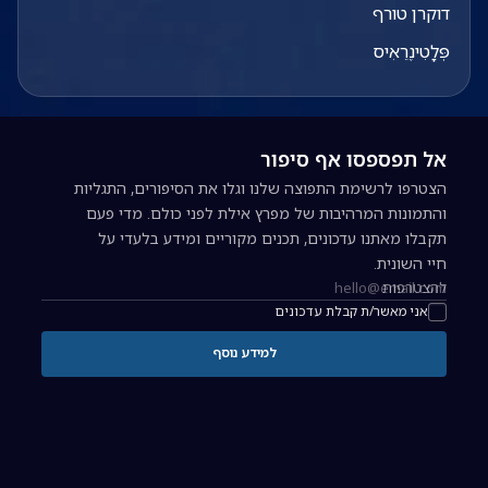
דוקרן טורף
פְּלָטִינֶרֵאִיס
אל תפספסו אף סיפור
הצטרפו לרשימת התפוצה שלנו וגלו את הסיפורים, התגליות
והתמונות המרהיבות של מפרץ אילת לפני כולם. מדי פעם
תקבלו מאתנו עדכונים, תכנים מקוריים ומידע בלעדי על
חיי השונית.
להצטרפות
כתובת אימייל להרשמה לניוזלטר
אני מאשר/ת קבלת עדכונים
למידע נוסף