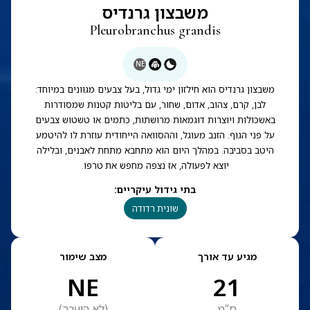
משבצון גרנדיס
Pleurobranchus grandis
NE
משבצון גרנדיס הוא חילזון ימי גדול, בעל צבעים מגוונים במיוחד:
לבן, קרם, צהוב, אדום, שחור, עם בליטות קטנות שמסודרות
באשכולות ויוצרות דוגמאות מרושתות, כתמים או טשטוש צבעים
על פני הגוף. הזנב מעוגל, וההסוואה הייחודית עוזרת לו להיטמע
היטב בסביבה. במהלך היום הוא מתחבא מתחת לאבנים, ובלילה
יוצא לפעולה, אז נצפה מחפש את טרפו.
בתי גידול עיקריים
:
שונית רדודה
מגיע עד אורך
מצב שימור
NE
21
ס”מ
(
לא הוערך
)