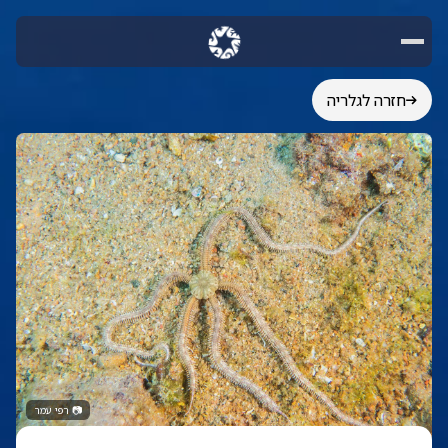
חזרה לגלריה
📷
רפי עמר