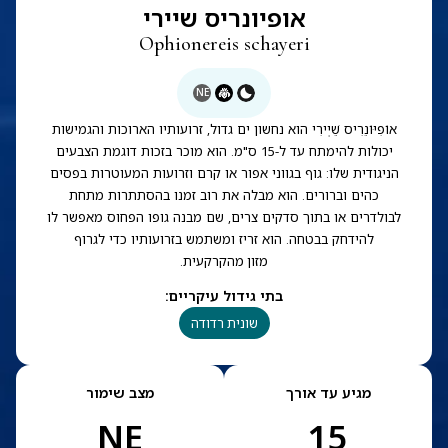
אופיונריס שיירי
Ophionereis schayeri
NE
אוֹפִיּוֹנֵרִיס שֵׁיְירִי הוא נחשון ים גדול, זרועותיו הארוכות והגמישות
יכולות להימתח עד ל-15 ס"מ. הוא מוכר בזכות דוגמת הצבעים
הניגודית שלו: גוף בגווני אפור או קרם וזרועות המעוטרות בפסים
כהים וברורים. הוא מבלה את רוב זמנו בהסתתרות מתחת
לבולדרים או בתוך סדקים צרים, שם מבנה גופו הפחוס מאפשר לו
להידחק בבטחה. הוא זריז ומשתמש בזרועותיו כדי לגרוף
מזון מהקרקעית.
בתי גידול עיקריים
:
שונית רדודה
מגיע עד אורך
מצב שימור
NE
15