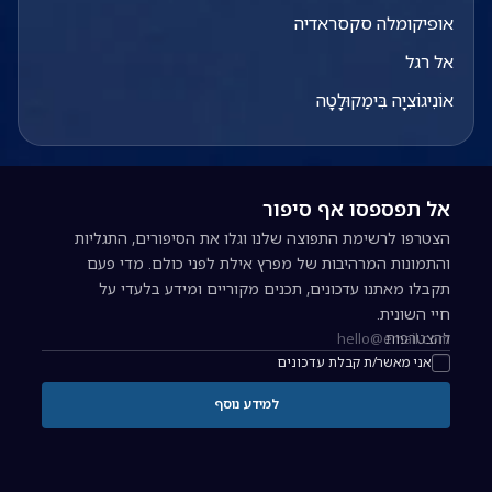
אופיקומלה סקסראדיה
אל רגל
אוֹנִיגוֹצִיָה בִּימַקוּלָטָה
אל תפספסו אף סיפור
הצטרפו לרשימת התפוצה שלנו וגלו את הסיפורים, התגליות
והתמונות המרהיבות של מפרץ אילת לפני כולם. מדי פעם
תקבלו מאתנו עדכונים, תכנים מקוריים ומידע בלעדי על
חיי השונית.
להצטרפות
כתובת אימייל להרשמה לניוזלטר
אני מאשר/ת קבלת עדכונים
למידע נוסף