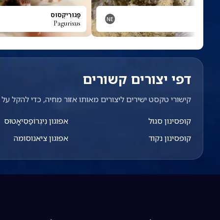
פה
פַּגוּרִיקְסוּס
NE
Pagurixus
Padina 
דפי יצורים קשורים
קישורי טקסט ישירים ליצורים מאותו אזור מחיה, כדי להקל על מ
קופסינון סגול
אפוגון נִיגְרוֹפַסִיאָטוּס
קופסינון נקוד
אפוגון ציאנוסומה