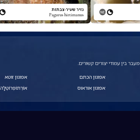
נזיר שעיר-צבתות
NE
Pagurus hirtimanus
עבר בין עמודי יצורים קשורים.
אפוגון הכתם
אפוגון זוטא
אפוגון אוראוס
אוֹרְתוֹפְּרוֹטֶלָה