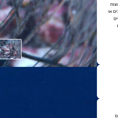
וצות
ים או
ים
ם