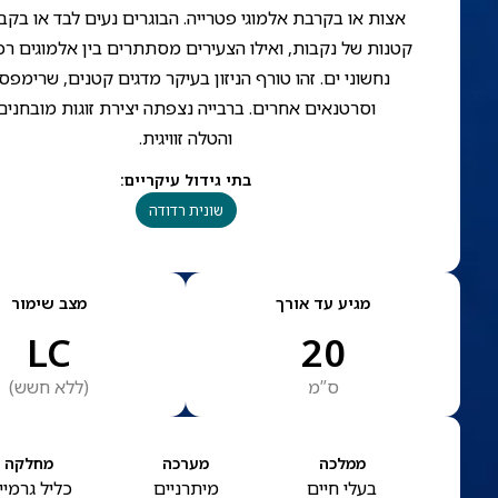
אצות או בקרבת אלמוגי פטרייה. הבוגרים נעים לבד או בקב
קטנות של נקבות, ואילו הצעירים מסתתרים בין אלמוגים רכ
נחשוני ים. זהו טורף הניזון בעיקר מדגים קטנים, שרימפס
וסרטנאים אחרים. ברבייה נצפתה יצירת זוגות מובחנים
והטלה זוויגית.
בתי גידול עיקריים
:
שונית רדודה
מגיע עד אורך
מצב שימור
LC
20
ס”מ
(
ללא חשש
)
ממלכה
מערכה
מחלקה
בעלי חיים
מיתרניים
כליל גרמיי