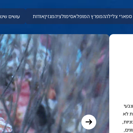
ספארי צלילה
המפרץ המופלא
סימולציה
מגזין
אודות
עושים שינוי
צבעי
ת לא
ניות,
גים,