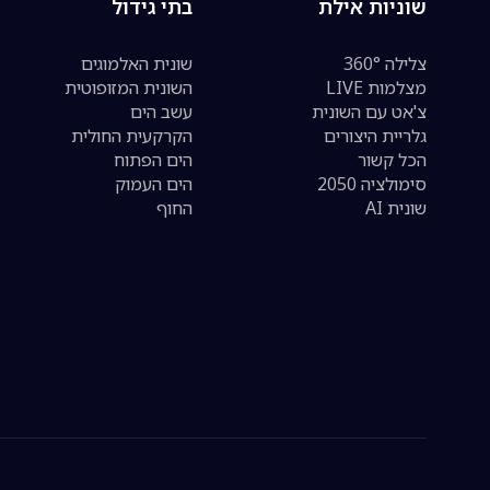
שוניות אילת
בתי גידול
צלילה 360°
שונית האלמוגים
מצלמות LIVE
השונית המזופוטית
צ'אט עם השונית
עשב הים
גלריית היצורים
הקרקעית החולית
הכל קשור
הים הפתוח
סימולציה 2050
הים העמוק
שונית AI
החוף