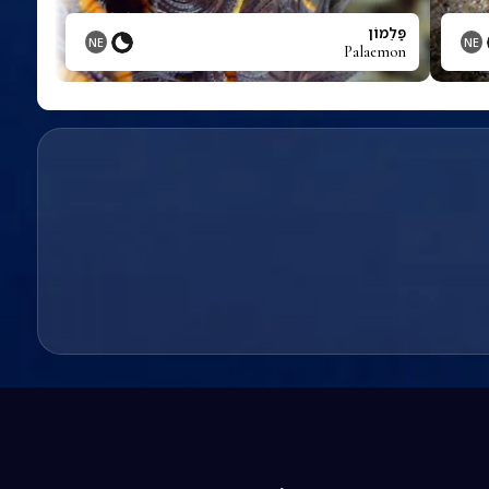
פַּלֵמוֹן
NE
NE
Palaemon