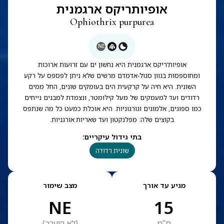
אופיותריקס ארגמנית
Ophiothrix purpurea
NE
אופיות’ריקס ארגמנית היא נחשון ים עם זרועות ארוכות
ומחוספסות בגוון סגול-אדמדם מרשים שלא ניתן לפספס על רקע
השונית. היא חיה על קרקעית הים בעומקים שונים, החל ממים
רדודים ועד למעמקים של מעל קילומטר, ונצמדת למבנים נייחים
כמו ספוגים, אלמוגים וגורגוניות. היא אוכלת כמעט כל מה שנתפס
בקוצים שלה: מפלנקטון ועד שאריות אורגניות.
בתי גידול עיקריים
:
שונית רדודה
מגיע עד אורך
מצב שימור
NE
15
ס”מ
(
לא הוערך
)