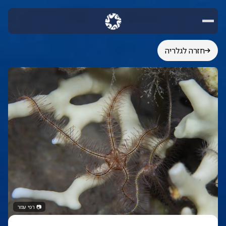
חזרה לגלריה
📷
רפי עמר