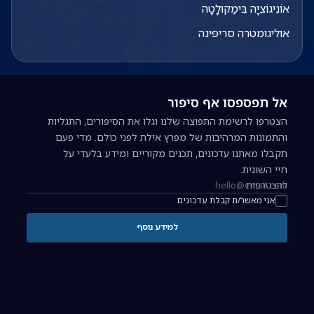
אוֹנִיגוֹצִיָה בִּימַקוּלָטָה
אוליגומטרה סריפינה
אל תפספסו אף סיפור
הצטרפו לרשימת התפוצה שלנו וגלו את הסיפורים, התגליות
והתמונות המרהיבות של מפרץ אילת לפני כולם. מדי פעם
תקבלו מאתנו עדכונים, תכנים מקוריים ומידע בלעדי על
חיי השונית.
להצטרפות
כתובת אימייל להרשמה לניוזלטר
אני מאשר/ת קבלת עדכונים
למידע נוסף