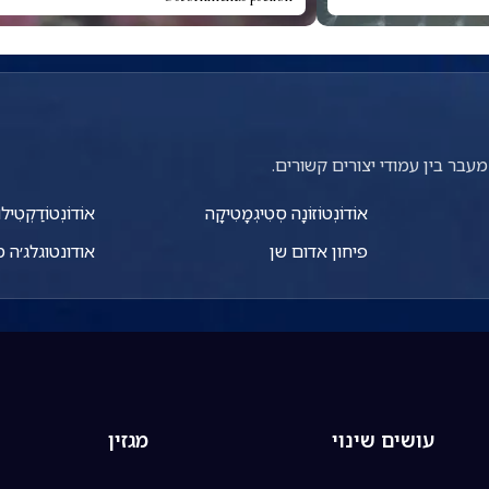
עבר בין עמודי יצורים קשורים.
אוֹדוֹנְטוֹזוֹנָה סְטִיגְמָטִיקָה
אוֹדוֹנְטוֹדַקְטִיל
פיחון אדום שן
אודונטוגלג׳ה 
עושים שינוי
מגזין