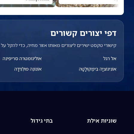
דפי יצורים קשורים
קישורי טקסט ישירים ליצורים מאותו אזור מחיה, כדי להקל על מ
אל רגל
אוליגומטרה סריפינה
אוֹנִיגוֹצִיָה בִּימַקוּלָטָה
אוֹנוֹנֶה פוּלְגִידָה
שוניות אילת
בתי גידול