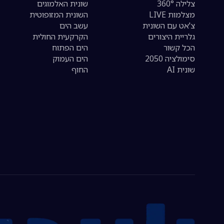
צלילה 360°
שונית האלמוגים
מצלמות LIVE
השונית המזופוטית
צ'אט עם השונית
עשב הים
גלריית היצורים
הקרקעית החולית
הכל קשור
הים הפתוח
סימולציה 2050
הים העמוק
שונית AI
החוף