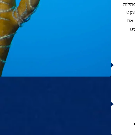
פתלות
שקט.
 את
ם.