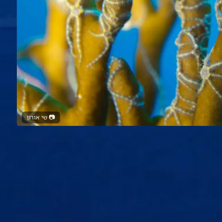
📷
שי אורון