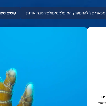
ספארי צלילה
המפרץ המופלא
סימולציה
מגזין
אודות
עושים שינוי
ים
לשפל.