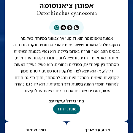
אפוגון ציאנוסומה
Ostorhinchus cyanosoma
LC
אפוגון ציאנוסומה הוא דג קטן אך צבעוני במיוחד, בעל גוף
כסוף-כחלחל המעוטר שישה פסים צהובים-כתומים ונקודה ורדרדה
בבסיס הזנב, אשר זוהרת באדום בלילה. הוא נפוץ בלגונות ובשוניות
מוגנות בעומקים רדודים, ונמצא לרוב בחבורות קטנות או גדולות,
מסתתר בין קיפודי ים, בסדקים ובחורים. הוא פעיל בעיקר בשעות
הלילה, אז הוא יוצא לצוד פלנקטון וסרטנונים קטנים סמוך
לקרקעית השונית. במהלך היום נוהג להסתתר, ותוך כדי גם תורם
למחזורי חומרי ההזנה בשונית דרך הפרשותיו. הוא ידוע גם כהורה
מסור, הזכרים שומרים את הביצים בפיהם עד לבקיעתן.
בתי גידול עיקריים
:
שונית רדודה
מגיע עד אורך
מצב שימור