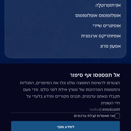
אוֹרְתוֹפְּרוֹטֶלָה
אוֹפְּלוֹפּוֹמוּס אוֹפְּלוֹפּוֹמוּס
אופיונריס שיירי
אופיותריקס ארגמנית
אפעון סרוג
אל תפספסו אף סיפור
הצטרפו לרשימת התפוצה שלנו וגלו את הסיפורים, התגליות
והתמונות המרהיבות של מפרץ אילת לפני כולם. מדי פעם
תקבלו מאתנו עדכונים, תכנים מקוריים ומידע בלעדי על
חיי השונית.
להצטרפות
כתובת אימייל להרשמה לניוזלטר
אני מאשר/ת קבלת עדכונים
למידע נוסף