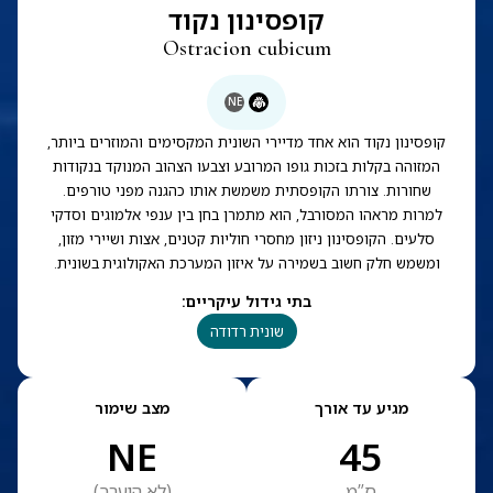
קופסינון נקוד
Ostracion cubicum
NE
קופסינון נקוד הוא אחד מדיירי השונית המקסימים והמוזרים ביותר,
המזוהה בקלות בזכות גופו המרובע וצבעו הצהוב המנוקד בנקודות
שחורות. צורתו הקופסתית משמשת אותו כהגנה מפני טורפים.
למרות מראהו המסורבל, הוא מתמרן בחן בין ענפי אלמוגים וסדקי
סלעים. הקופסינון ניזון מחסרי חוליות קטנים, אצות ושיירי מזון,
ומשמש חלק חשוב בשמירה על איזון המערכת האקולוגית בשונית.
בתי גידול עיקריים
:
שונית רדודה
מגיע עד אורך
מצב שימור
NE
45
ס”מ
(
לא הוערך
)