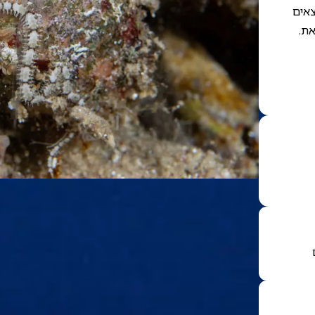
צאים
את.