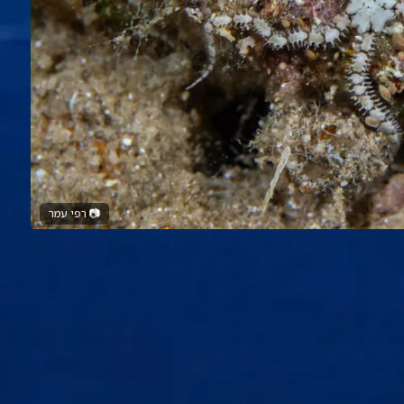
📷
רפי עמר