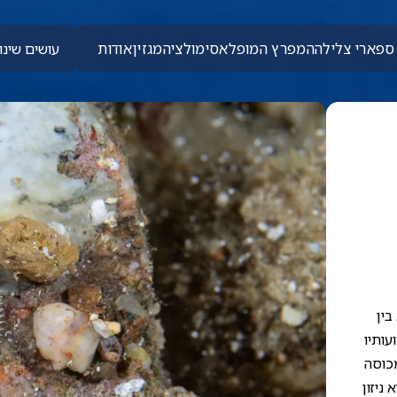
ספארי צלילה
המפרץ המופלא
סימולציה
מגזין
אודות
עושים שינוי
בין
עותיו
מכוסה
ניזון