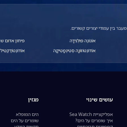
עבר בין עמודי יצורים קשורים.
אוֹנוֹנֶה פוּלְגִידָה
פיחון אדום שן
אוֹדוֹנְטוֹזוֹנָה סְטִיגְמָטִיקָה
אוֹדוֹנְטוֹדַקְטִיל
עושים שינוי
מגזין
אפליקציית Sea Watch
הים המופלא
איך שומרים על הים?
שומרים על הים
קמפיינים סביבתיים
חדשות המדע