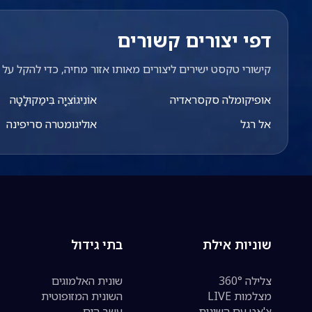
דפי יצורים קשורים
קישורי טקסט ישירים ליצורים מאותו אזור מחיה, כדי להקל על מ
אופיקומלה סקסראדיה
אוֹנִיגוֹצִיָה בִּימַקוּלָטָה
אל רגל
אוליגומטרה סריפינה
שוניות אילת
בתי גידול
צלילה 360°
שונית האלמוגים
מצלמות LIVE
השונית המזופוטית
צ'אט עם השונית
עשב הים