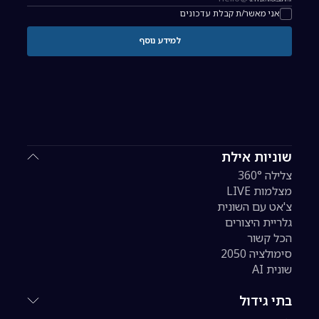
כתובת אימייל להרשמה לניוזלטר
אני מאשר/ת קבלת עדכונים
למידע נוסף
שוניות אילת
צלילה 360°
מצלמות LIVE
צ'אט עם השונית
גלריית היצורים
הכל קשור
סימולציה 2050
שונית AI
בתי גידול