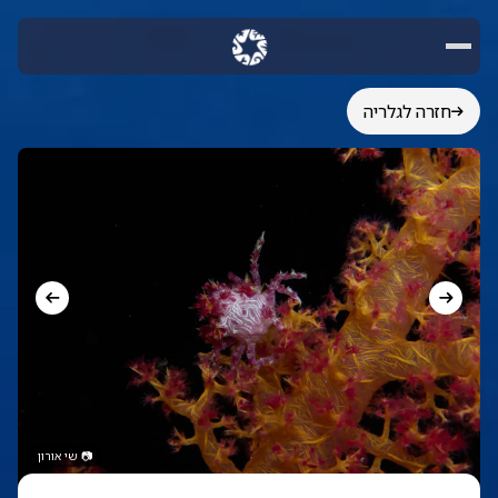
חזרה לגלריה
📷
שי אורון