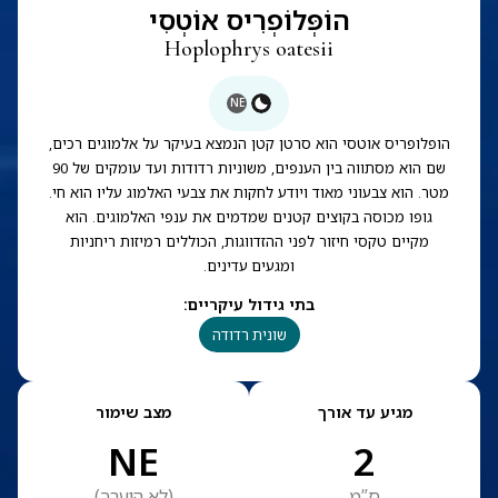
הוֹפְּלוֹפְרִיס אוֹטְסִי
Hoplophrys oatesii
NE
הופלופריס אוטסי הוא סרטן קטן הנמצא בעיקר על אלמוגים רכים,
שם הוא מסתווה בין הענפים, משוניות רדודות ועד עומקים של 90
מטר. הוא צבעוני מאוד ויודע לחקות את צבעי האלמוג עליו הוא חי.
גופו מכוסה בקוצים קטנים שמדמים את ענפי האלמוגים. הוא
מקיים טקסי חיזור לפני ההזדווגות, הכוללים רמיזות ריחניות
ומגעים עדינים.
בתי גידול עיקריים
:
שונית רדודה
מגיע עד אורך
מצב שימור
NE
2
ס”מ
(
לא הוערך
)