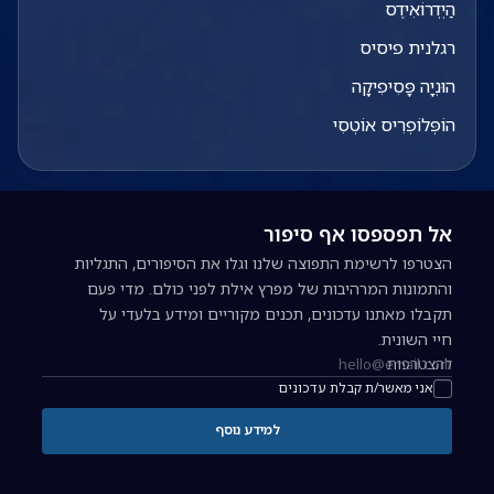
הַיְדְרוֹאִידֶס
רגלנית פיסיס
הוּנְיָה פָּסִיפִיקָה
הוֹפְּלוֹפְרִיס אוֹטְסִי
אל תפספסו אף סיפור
הצטרפו לרשימת התפוצה שלנו וגלו את הסיפורים, התגליות
והתמונות המרהיבות של מפרץ אילת לפני כולם. מדי פעם
תקבלו מאתנו עדכונים, תכנים מקוריים ומידע בלעדי על
חיי השונית.
להצטרפות
כתובת אימייל להרשמה לניוזלטר
אני מאשר/ת קבלת עדכונים
למידע נוסף