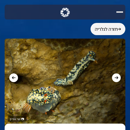
חזרה לגלריה
📷
שי אורון