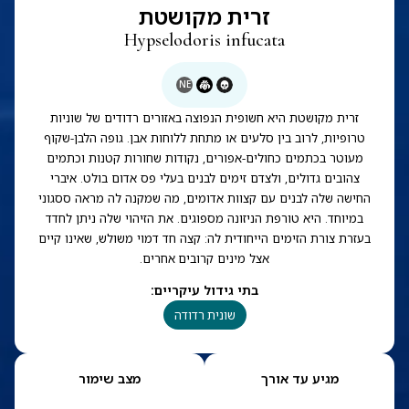
זרית מקושטת
Hypselodoris infucata
NE
זרית מקושטת היא חשופית הנפוצה באזורים רדודים של שוניות
טרופיות, לרוב בין סלעים או מתחת ללוחות אבן. גופה הלבן-שקוף
מעוטר בכתמים כחולים-אפורים, נקודות שחורות קטנות וכתמים
צהובים גדולים, ולצדם זימים לבנים בעלי פס אדום בולט. איברי
החישה שלה לבנים עם קצוות אדומים, מה שמקנה לה מראה ססגוני
במיוחד. היא טורפת הניזונה מספוגים. את הזיהוי שלה ניתן לחדד
בעזרת צורת הזימים הייחודית לה: קצה חד דמוי משולש, שאינו קיים
אצל מינים קרובים אחרים.
בתי גידול עיקריים
:
שונית רדודה
מגיע עד אורך
מצב שימור