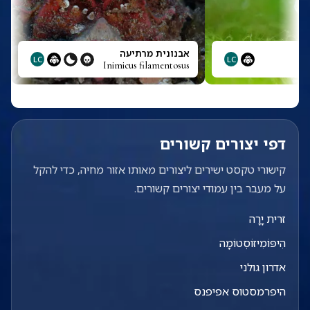
אבנונית מרתיעה
LC
LC
Inimicus filamentosus
Ini
דפי יצורים קשורים
קישורי טקסט ישירים ליצורים מאותו אזור מחיה, כדי להקל
על מעבר בין עמודי יצורים קשורים.
זרית יָרָה
הִיפּוֹמִיזוֹסְטוֹמָה
אדרון גולני
היפרמסטוס אפיפנס