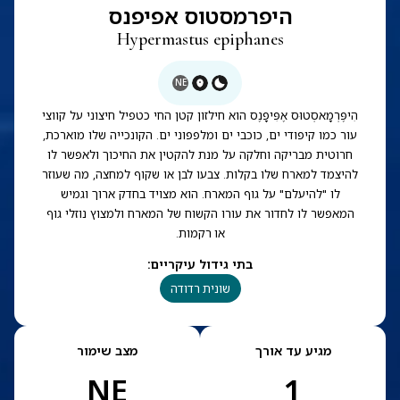
היפרמסטוס אפיפנס
Hypermastus epiphanes
NE
הִיפֶּרְמָאסְטוּס אֶפִּיפָנֶס הוא חילזון קטן החי כטפיל חיצוני על קווצי
עור כמו קיפודי ים, כוכבי ים ומלפפוני ים. הקונכייה שלו מוארכת,
חרוטית מבריקה וחלקה על מנת להקטין את החיכוך ולאפשר לו
להיצמד למארח שלו בקלות. צבעו לבן או שקוף למחצה, מה שעוזר
לו "להיעלם" על גוף המארח. הוא מצויד בחדק ארוך וגמיש
המאפשר לו לחדור את עורו הקשוח של המארח ולמצוץ נוזלי גוף
או רקמות.
בתי גידול עיקריים
:
שונית רדודה
מגיע עד אורך
מצב שימור
NE
1