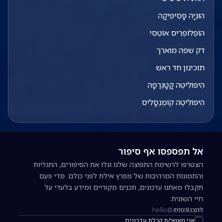
הוּנְיָה פָּסִיפִיקָה
הוֹפְּלוֹפְרִיס אוֹטְסִי
דק שפה מוארך
תוכינון חד ראש
הִיפּוֹלִיטֶה קָטָגְרַפָה
הִיפּוֹלִיטֶה קוֹמֶנְסָלִיס
אל תפספסו אף סיפור
הצטרפו לרשימת התפוצה שלנו וגלו את הסיפורים, התגליות
והתמונות המרהיבות של מפרץ אילת לפני כולם. מדי פעם
תקבלו מאתנו עדכונים, תכנים מקוריים ומידע בלעדי על
חיי השונית.
להצטרפות
כתובת אימייל להרשמה לניוזלטר
אני מאשר/ת קבלת עדכונים