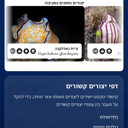
יצורים נוספים בסביבה:
זרית גארדקנה
NE
NE
Hypselodoris ghardaqana
Hypsel
דפי יצורים קשורים
קישורי טקסט ישירים ליצורים מאותו אזור מחיה, כדי להקל
על מעבר בין עמודי יצורים קשורים.
הַיְדְרוֹאִידֶס
רגלנית פיסיס