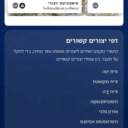
אישנוכיטון ירבורי
NE
NE
Ischnochiton yerburyi
דפי יצורים קשורים
קישורי טקסט ישירים ליצורים מאותו אזור מחיה, כדי להקל
על מעבר בין עמודי יצורים קשורים.
זרית יפה
זרית מקושטת
זרית יָרָה
הִיפּוֹמִיזוֹסְטוֹמָה
אדרון גולני
היפרמסטוס אפיפנס