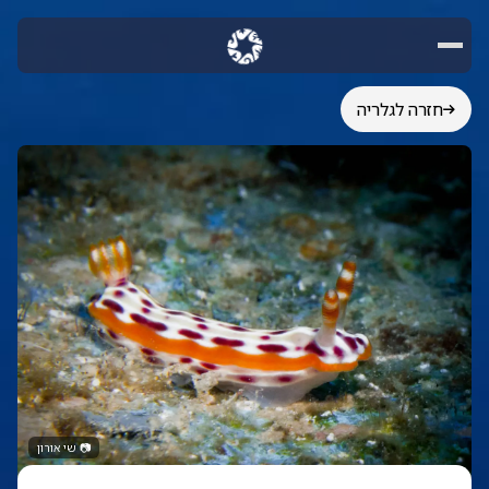
חזרה לגלריה
📷
שי אורון