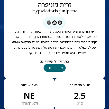
זרית ג׳וניפרה
Hypselodoris juniperae
NE
זרית ג'וניפרה היא חשופית ססגונית, החיה בשונית הרדודה. גופה
לבן-שקוף, לאורכו נמשכות שורות אטומות בלבן, וביניהן מנוקדות
נקודות כחול כהה המסודרות בצורה סדורה. בשולי הגלימה מופיע
פס לבן בולט, והזימים ואיברי החישה שלה מעוטרים בפס כתום
אופייני. היא נושאת איברי רבייה זכריים ונקביים.
בתי גידול עיקריים
:
שונית רדודה
מגיע עד אורך
מצב שימור
NE
2.5
ס”מ
(
לא הוערך
)