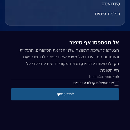
הַיְדְרוֹאִידֶס
רגלנית פיסיס
אל תפספסו אף סיפור
הצטרפו לרשימת התפוצה שלנו וגלו את הסיפורים, התגליות
והתמונות המרהיבות של מפרץ אילת לפני כולם. מדי פעם
תקבלו מאתנו עדכונים, תכנים מקוריים ומידע בלעדי על
חיי השונית.
להצטרפות
כתובת אימייל להרשמה לניוזלטר
אני מאשר/ת קבלת עדכונים
למידע נוסף