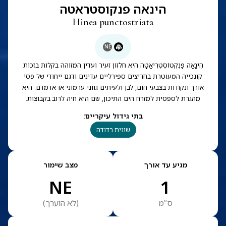
הינאה פנקוסטראטה
Hinea punctostriata
NE
הִינָאָה פַּנְקְטוֹסְטְרִיאָטָה היא חלזון זעיר ועדין המזוהה בקלות בזכות
קונכייה המעוטרת בחריצים ספירליים עדינים ודגם ייחודי של פסי
אורך ונקודות בצבעי חום, לבן ולעיתים גווני ערמוני או אדמדם. היא
מהגרת לספסית למזרח הים התיכון, שם היא חיה לרוב בקבוצות.
בתי גידול עיקריים
:
שונית רדודה
מגיע עד אורך
מצב שימור
NE
1
ס”מ
(
לא הוערך
)