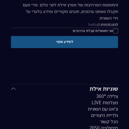
והתמונות המרהיבות של מפרץ אילת לפני כולם. מדי פעם
תקבלו מאתנו עדכונים, תכנים מקוריים ומידע בלעדי על
חיי השונית.
להצטרפות
כתובת אימייל להרשמה לניוזלטר
אני מאשר/ת קבלת עדכונים
למידע נוסף
שוניות אילת
צלילה 360°
מצלמות LIVE
צ'אט עם השונית
גלריית היצורים
הכל קשור
סימולציה 2050