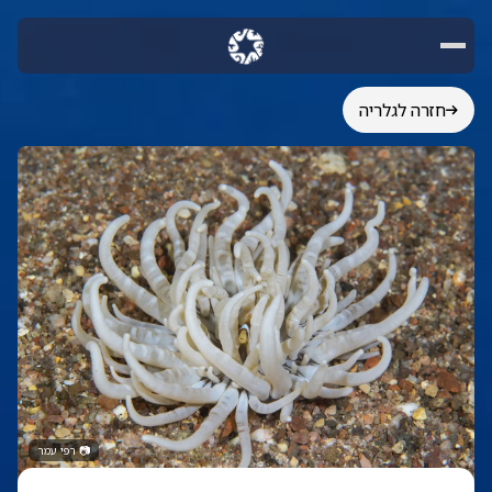
חזרה לגלריה
📷
רפי עמר