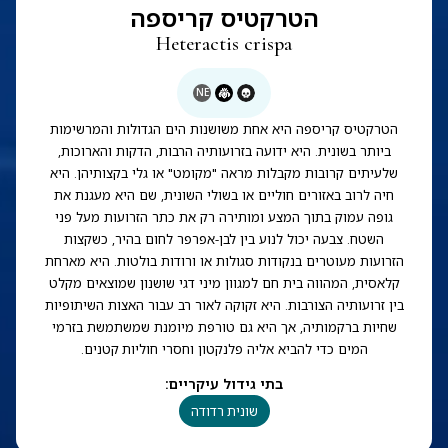
הטרקטיס קריספה
Heteractis crispa
NE
הטרקטיס קריספה היא אחת משושנות הים הגדולות והמרשימות
ביותר בשונית. היא ידועה בזרועותיה הרבות, הדקות והארוכות,
שלעיתים קרובות מקבלות מראה "מקומט" או גלי בקצותיהן. היא
חיה לרוב באזורים חוליים או בשולי השונית, שם היא מעגנת את
גופה עמוק בתוך המצע ומותירה רק את כתר הזרועות מעל פני
השטח. צבעה יכול לנוע בין לבן-אפרפר לחום בהיר, כשקצות
הזרועות מעוטרים בנקודות סגולות או ורודות בולטות. היא מארחת
קלאסית, המהווה בית חם למגוון מיני דגי שושנון שמוצאים מקלט
בין זרועותיה הצורבות. היא זקוקה לאור רב עבור האצות השיתופיות
שחיות ברקמותיה, אך היא גם טורפת מיומנת שמשתמשת בזרמי
המים כדי להביא אליה פלנקטון וחסרי חוליות קטנים.
בתי גידול עיקריים
:
שונית רדודה