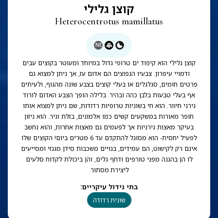
קוצן גלילי
Heterocentrotus mamillatus
NE
קוצן גלילי הוא קיפוד ים טרופי גדול במיוחד ומעוטר בקוצים עבים
ודמויי עיפרון. צבעיו הנפוצים הם אדום עז, אך ניתן למצוא גם
פרטים חומים, סגלגלים או בעלי קוצים בצבע שונה מהגוף, ולעיתים
אף בעלי טבעות בלבן כהה ובהיר. בלילה הופך הצבע האדום לורוד
גירני חיוור. הוא חי בשוניות טרופיות רדודות, שם ניתן למצוא אותו
חופר מאורות במשקעים קשים כמו אלמוגים, בזלת וגיר. הוא ניזון
בעיקר מאצות גירניות אך לפעמים גם מאצות אחרות, והוא נחשב
לפעיל יחסית- הוא מסוגל להתקדם עד 6 מטרים ביום! הקוצים שלו
אינם רק לקישוט, הם עמידים, בנויים משכבות סידן מגנזי ומסייעים
לו הן בהגנה מפני טורפים ודחף גלים, והן ביכולת לקדוח סלעים
ליצירת מסתור.
בתי גידול עיקריים
:
שונית רדודה