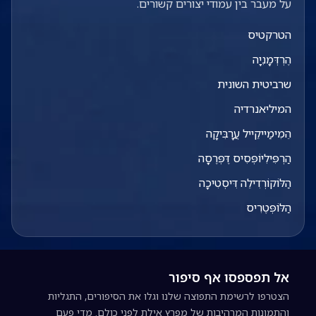
על מעבר בין עמודי יצורים קשורים.
הטרקטיס
הֶרְדְּמָנִיָה
שרביטית השונית
המיליאנרדיה
הֵמִימַייקֵייל עֲרָבִּיקָה
הַרְפִּילִיוֹפְּסִיס דֶּפְּרֶסָה
הַלּוֹקוֹרְדִילֵה דִּיסְטִיכָה
הַלּוֹפְּטֶרִיס
אל תפספסו אף סיפור
הצטרפו לרשימת התפוצה שלנו וגלו את הסיפורים, התגליות
והתמונות המרהיבות של מפרץ אילת לפני כולם. מדי פעם