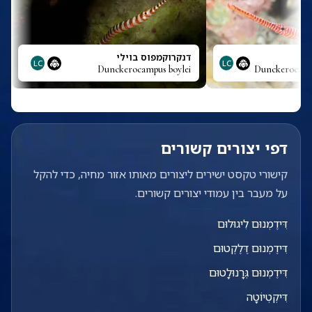
דנקרוקמפוס בוילי
LC
LC
Dunckerocampus boylei
Dunckerocamp
דפי יצורים קשורים
קישורי טקסט ישירים ליצורים מאותו אזור מחיה, כדי להקל
על מעבר בין עמודי יצורים קשורים.
דִּידֶמְנוּם לִיגוּלוּם
דִּידֶמְנוּם דֶּלֶקְטוּם
דִּידֶמְנוּם גְּרָנוּלָטוּם
דִּיקְטְיוֹטָה