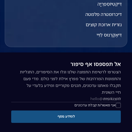
דִּיקְטְיוֹסְפֵרְיָה
דיכרומטרה פלמטה
נזרית ארוכת קוצים
דִּיאַקַרְנוּס לֵוִיִי
אל תפספסו אף סיפור
הצטרפו לרשימת התפוצה שלנו וגלו את הסיפורים, התגליות
והתמונות המרהיבות של מפרץ אילת לפני כולם. מדי פעם
תקבלו מאתנו עדכונים, תכנים מקוריים ומידע בלעדי על
חיי השונית.
להצטרפות
כתובת אימייל להרשמה לניוזלטר
אני מאשר/ת קבלת עדכונים
למידע נוסף