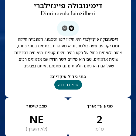
דימינובולה פיינזילברי
Diminovula fainzilberi
NE
דִּימִינוֹבוּלָה פַיְינְזִילְבֶּרִי היא חלזון קטן וססגוני. הקונכייה חלקה
ומבריקה עם שפה בולטת, והיא מעוטרת בכתמים בגווני כתום,
צהוב ולעיתים כחול על רקע בהיר וזיזים קטנים. היא חיה בסביבות
שונית אלמוגים, שם הוא מקיים קשר הדוק עם אלמוגים רכים,
שעליהם היא ניזונה ולעיתים גם מתמזגת איתם בצבעים.
בתי גידול עיקריים
:
שונית רדודה
מגיע עד אורך
מצב שימור
NE
2
ס”מ
(
לא הוערך
)