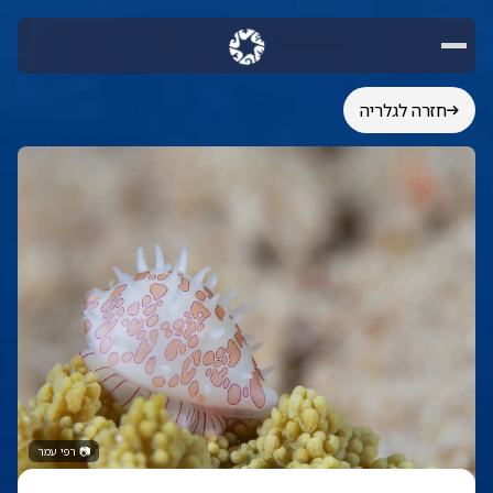
חזרה לגלריה
📷
רפי עמר