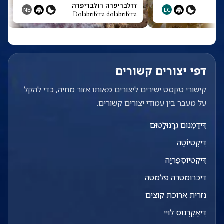
דולבריפרה דולבריפרה
NE
LC
Dolabrifera dolabrifera
דפי יצורים קשורים
קישורי טקסט ישירים ליצורים מאותו אזור מחיה, כדי להקל
על מעבר בין עמודי יצורים קשורים.
דִּידֶמְנוּם גְּרָנוּלָטוּם
דִּיקְטְיוֹטָה
דִּיקְטְיוֹסְפֵרְיָה
דיכרומטרה פלמטה
נזרית ארוכת קוצים
דִּיאַקַרְנוּס לֵוִיִי