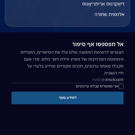
דִּיאַקַרְנוּס אֶרִיתְרֵיאָנוּס
אלמוגית שחורה
אל תפספסו אף סיפור
הצטרפו לרשימת התפוצה שלנו וגלו את הסיפורים, התגליות
והתמונות המרהיבות של מפרץ אילת לפני כולם. מדי פעם
תקבלו מאתנו עדכונים, תכנים מקוריים ומידע בלעדי על
חיי השונית.
להצטרפות
כתובת אימייל להרשמה לניוזלטר
אני מאשר/ת קבלת עדכונים
למידע נוסף