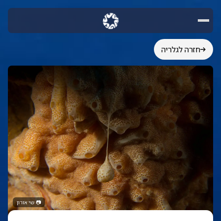
חזרה לגלריה
📷
שי אורון