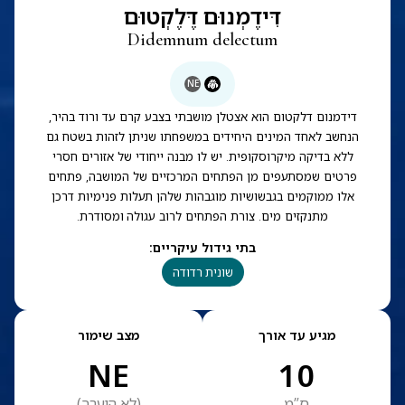
דִּידֶמְנוּם דֶּלֶקְטוּם
Didemnum delectum
NE
דידמנום דלקטום הוא אצטלן מושבתי בצבע קרם עד ורוד בהיר,
הנחשב לאחד המינים היחידים במשפחתו שניתן לזהות בשטח גם
ללא בדיקה מיקרוסקופית. יש לו מבנה ייחודי של אזורים חסרי
פרטים שמסתעפים מן הפתחים המרכזיים של המושבה, פתחים
אלו ממוקמים בגבשושיות מוגבהות שלהן תעלות פנימיות דרכן
מתנקזים מים. צורת הפתחים לרוב עגולה ומסודרת.
בתי גידול עיקריים
:
שונית רדודה
מגיע עד אורך
מצב שימור
NE
10
ס”מ
(
לא הוערך
)