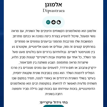
אלמוגן
Dipsastraea
LC
אלמוגן הוא מהאלמוגים הקשוחים והיציבים של השונית, עם מראה
גושי ומעוגל, שיכול להופיע בצורת כיפה נמוכה או ככתם מתרחב.
המושבות שלו מורכבות מהמוני גביעונים צפופים או מפוזרים
במרחקים קטנים זה מזה, עגולים או מעט אליפטיים, שקוטרם נע
בין סנטימטר לשניים. גבולותיהם ברורים והם בולטים מעט מעל
פני השלד, כל אחד עם מחיצות עבות ו"שיניים" קטנות סביב הלוע,
שיוצרות מראה מחוספס. הצבע משתנה בין חום־אפור,
ירקרק-צהבהב או חום-ורדרד, לפעמים עם גוונים מנוגדים בין מרכז
הפוליפ לדפנות השלד. הוא נפוץ בסביבות שונית שקטות יחסית,
בעיקר בשולי השונית הרדודים או באזורי לגונה, תמיד במקום שבו
תשתית סלעית תאפשר לו להיאחז. במקומות רבים הוא מהאלמוגים
הדומיננטיים, בזכות עמידותו וגם בזכות קצב גדילה סביר ותפוצה
רחבה בשונית.
בתי גידול עיקריים
: