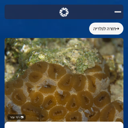
חזרה לגלריה
📷
רפי עמר