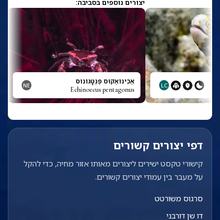
יצורים נוספים בסביבה:
אֶכִינוֹאֶקוּס פֶּנְטָגוֹנוּס
NE
LC
Echinoecus pentagonus
דפי יצורים קשורים
קישורי טקסט ישירים ליצורים מאותו אזור מחיה, כדי להקל
על מעבר בין עמודי יצורים קשורים.
סרגוס משורטט
דו שן דורבני