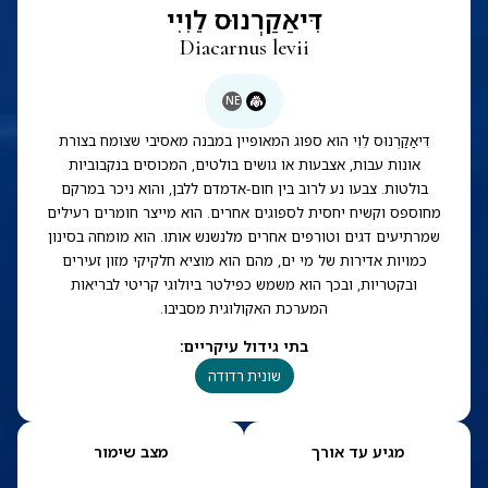
דִּיאַקַרְנוּס לֵוִיִי
Diacarnus levii
NE
דִּיאַקַרְנוּס לֵוִי הוא ספוג המאופיין במבנה מאסיבי שצומח בצורת
אונות עבות, אצבעות או גושים בולטים, המכוסים בנקבוביות
בולטות. צבעו נע לרוב בין חום-אדמדם ללבן, והוא ניכר במרקם
מחוספס וקשיח יחסית לספוגים אחרים. הוא מייצר חומרים רעילים
שמרתיעים דגים וטורפים אחרים מלנשנש אותו. הוא מומחה בסינון
כמויות אדירות של מי ים, מהם הוא מוציא חלקיקי מזון זעירים
ובקטריות, ובכך הוא משמש כפילטר ביולוגי קריטי לבריאות
המערכת האקולוגית מסביבו.
בתי גידול עיקריים
:
שונית רדודה
מגיע עד אורך
מצב שימור