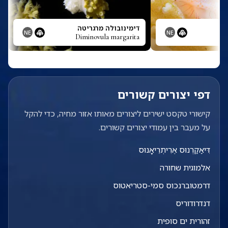
ה
דימינובולה מרגריטה
NE
NE
Diminovula margarita
Di
דפי יצורים קשורים
קישורי טקסט ישירים ליצורים מאותו אזור מחיה, כדי להקל
על מעבר בין עמודי יצורים קשורים.
דִּיאַקַרְנוּס אֶרִיתְרֵיאָנוּס
אלמוגית שחורה
דרמטוברנכוס סמי-סטריאטוס
דנדרודוריס
זהורית ים סופית