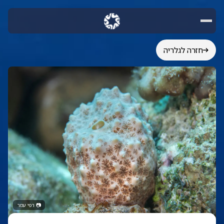
חזרה לגלריה
📷
רפי עמר