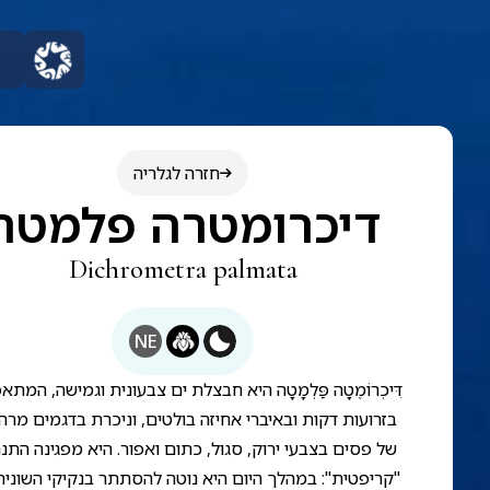
חזרה לגלריה
דיכרומטרה פלמטה
Dichrometra palmata
NE
דִּיכְרוֹמֶטָה פַּלְמָטָה היא חבצלת ים צבעונית וגמישה, המתא
בזרועות דקות ובאיברי אחיזה בולטים, וניכרת בדגמים מרה
של פסים בצבעי ירוק, סגול, כתום ואפור. היא מפגינה התנ
"קריפטית": במהלך היום היא נוטה להסתתר בנקיקי השונית