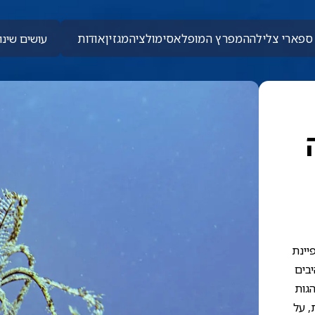
ספארי צלילה
המפרץ המופלא
סימולציה
מגזין
אודות
עושים שינוי
פיינת
יבים
הגות
, על