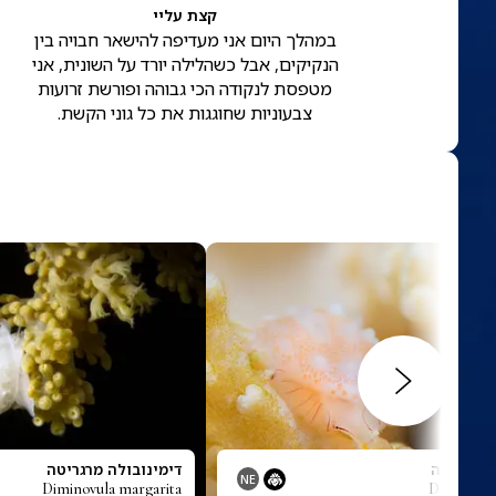
קצת עליי
במהלך היום אני מעדיפה להישאר חבויה בין
הנקיקים, אבל כשהלילה יורד על השונית, אני
מטפסת לנקודה הכי גבוהה ופורשת זרועות
צבעוניות שחוגגות את כל גוני הקשת.
 קונסינה
דימינובולה מרגריטה
NE
Diminovula margarita
Diminovul