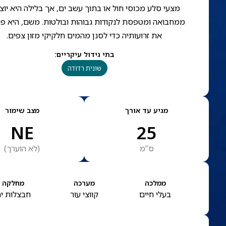
מצעי סלע מכוסי חול או בתוך עשב ים, אך בלילה היא יו
ממחבואה ומטפסת לנקודות גבוהות ובולטות. משם, היא פ
את זרועותיה כדי לסנן מהמים חלקיקי מזון צפים.
בתי גידול עיקריים
:
שונית רדודה
מגיע עד אורך
מצב שימור
NE
25
ס”מ
(
לא הוערך
)
ממלכה
מערכה
מחלקה
בעלי חיים
קווצי עור
חבצלות י