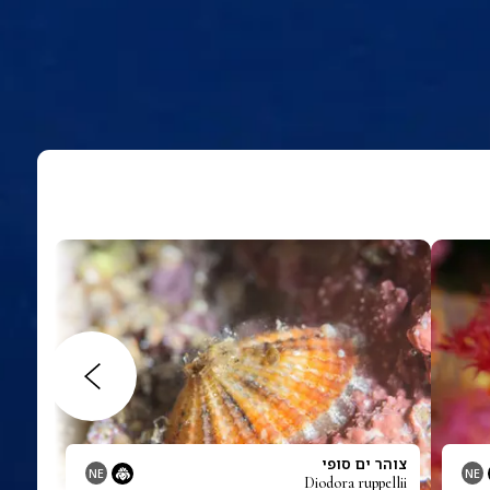
צוהר ים סופי
NE
NE
Diodora ruppellii