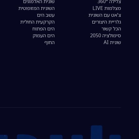
צלילה 360°
שונית האלמוגים
מצלמות LIVE
השונית המזופוטית
צ'אט עם השונית
עשב הים
גלריית היצורים
הקרקעית החולית
הכל קשור
הים הפתוח
סימולציה 2050
הים העמוק
שונית AI
החוף