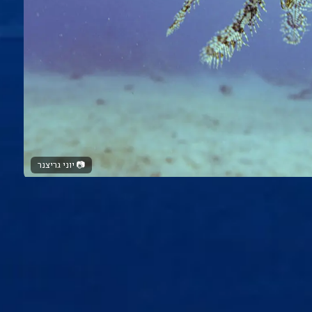
📷
יוני גריצנר