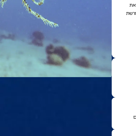
צאת
ורשת
ם