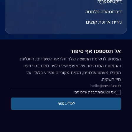
דִּיקְטְיוֹסְפֵרְיָה
דיכרומטרה פלמטה
נזרית ארוכת קוצים
אל תפספסו אף סיפור
הצטרפו לרשימת התפוצה שלנו וגלו את הסיפורים, התגליות
והתמונות המרהיבות של מפרץ אילת לפני כולם. מדי פעם
תקבלו מאתנו עדכונים, תכנים מקוריים ומידע בלעדי על
חיי השונית.
להצטרפות
כתובת אימייל להרשמה לניוזלטר
אני מאשר/ת קבלת עדכונים
למידע נוסף