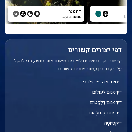
דינמנה
NE
LC
Dynamena
Dunc
דפי יצורים קשורים
קישורי טקסט ישירים ליצורים מאותו אזור מחיה, כדי להקל
על מעבר בין עמודי יצורים קשורים.
דימינובולה פיינזילברי
דִּידֶמְנוּם לִיגוּלוּם
דִּידֶמְנוּם דֶּלֶקְטוּם
דִּידֶמְנוּם גְּרָנוּלָטוּם
דִּיקְטְיוֹטָה