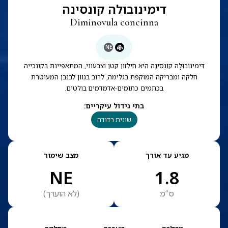
דימינובולה קונסינה
Diminovula concinna
NE
דִּימִינוֹבוּלָה קוֹנְסִינָה היא חילזון קטן וצבעוני, המתאפיינת בקונכייה
חלקה ומבריקה המוקפת בגלימה, לרוב בגוון לבנבן המעוטרת
בכתמים כתומים-אדמדמים בולטים.
בתי גידול עיקריים
:
שונית רדודה
מגיע עד אורך
מצב שימור
NE
1.8
ס”מ
(
לא הוערך
)