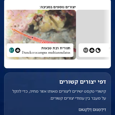
יצורים נוספים בסביבה:
פרה
חגורית רבת טבעות
LC
NE
Dunckerocampus multiannulatus
Dol
דפי יצורים קשורים
קישורי טקסט ישירים ליצורים מאותו אזור מחיה, כדי להקל
על מעבר בין עמודי יצורים קשורים.
דִּידֶמְנוּם דֶּלֶקְטוּם