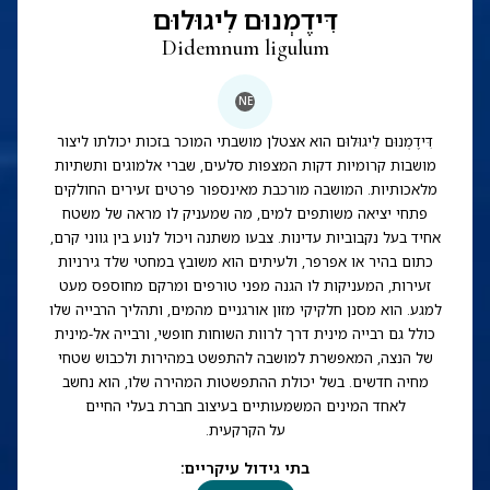
דִּידֶמְנוּם לִיגוּלוּם
Didemnum ligulum
NE
דִּידֶמְנוּם לִיגוּלוּם הוא אצטלן מושבתי המוכר בזכות יכולתו ליצור
מושבות קרומיות דקות המצפות סלעים, שברי אלמוגים ותשתיות
מלאכותיות. המושבה מורכבת מאינספור פרטים זעירים החולקים
פתחי יציאה משותפים למים, מה שמעניק לו מראה של משטח
אחיד בעל נקבוביות עדינות. צבעו משתנה ויכול לנוע בין גווני קרם,
כתום בהיר או אפרפר, ולעיתים הוא משובץ במחטי שלד גירניות
זעירות, המעניקות לו הגנה מפני טורפים ומרקם מחוספס מעט
למגע. הוא מסנן חלקיקי מזון אורגניים מהמים, ותהליך הרבייה שלו
כולל גם רבייה מינית דרך לרוות השוחות חופשי, ורבייה אל-מינית
של הנצה, המאפשרת למושבה להתפשט במהירות ולכבוש שטחי
מחיה חדשים. בשל יכולת ההתפשטות המהירה שלו, הוא נחשב
לאחד המינים המשמעותיים בעיצוב חברת בעלי החיים
על הקרקעית.
בתי גידול עיקריים
: