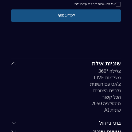
כתובת אימייל להרשמה לניוזלטר
אני מאשר/ת קבלת עדכונים
למידע נוסף
שוניות אילת
צלילה 360°
מצלמות LIVE
צ'אט עם השונית
גלריית היצורים
הכל קשור
סימולציה 2050
שונית AI
בתי גידול
עושים שינוי