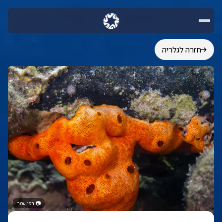
חזרה לגלריה
📷
רפי עמר