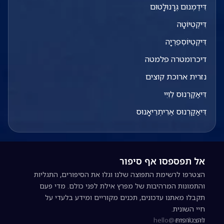
דִּידֶמְנוּם גְּרָנוּלָטוּם
דִּיקְטְיוֹטָה
דִּיקְטְיוֹסְפֵרְיָה
דיכרומטרה פלמטה
נזרית ארוכת קוצים
דִּיאַקַרְנוּס לֵוִיִי
דִּיאַקַרְנוּס אֶרִיתְרֵיאָנוּס
אל תפספסו אף סיפור
הצטרפו לרשימת התפוצה שלנו וגלו את הסיפורים, התגליות
והתמונות המרהיבות של מפרץ אילת לפני כולם. מדי פעם
תקבלו מאתנו עדכונים, תכנים מקוריים ומידע בלעדי על
חיי השונית.
להצטרפות