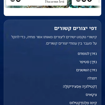
Diacarnus levii
Diac
דפי יצורים קשורים
קישורי טקסט ישירים ליצורים מאותו אזור מחיה, כדי להקל
על מעבר בין עמודי יצורים קשורים.
נזירן לגופודס
נְזִירָן סֵטִיפֵר
נזירן השושנים
דפנלה
דַקְטִילוֹנִיָה אַסְצִידִיקוֹלָה
צִיטָאִיס
קִימוֹ מְלַנוֹדַקְטִילוּס