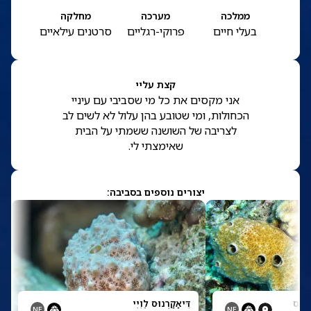
ממלכה
מערכה
מחלקה
בעלי חיים
פרוקי-רגליים
סרטנים עילאיים
קצת עליי
אני מקסים את כל מי שסביבי עם עיניי
הכחולות, ומי שטובע בהן עלול לא לשים לב
לצריבה של השושנה ששמתי על הבית
שאימצתי לי.
יצורים נוספים בסביבה:
אָנוּס
דִּיאַקַרְנוּס לֵוִיִי
NE
NE