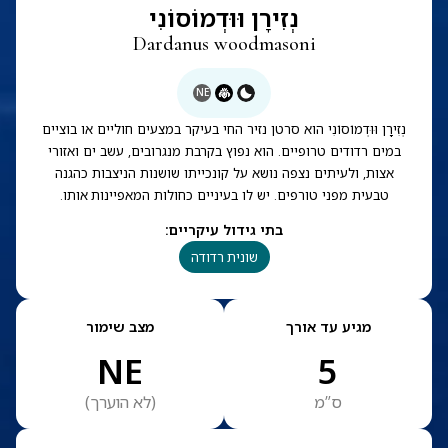
נְזִירָן וּוּדְמוֹסוֹנִי
Dardanus woodmasoni
NE
נְזִירָן וּוּדְמוֹסוֹנִי הוא סרטן נזיר החי בעיקר במצעים חוליים או בוציים
במים רדודים טרופיים. הוא נפוץ בקרבת מנגרובים, עשב ים ואזורי
אצות, ולעיתים נצפה נושא על קונכייתו שושנות הניצבות כהגנה
טבעית מפני טורפים. יש לו בעיניים כחולות המאפיינות אותו.
בתי גידול עיקריים
:
שונית רדודה
מגיע עד אורך
מצב שימור
NE
5
ס”מ
(
לא הוערך
)