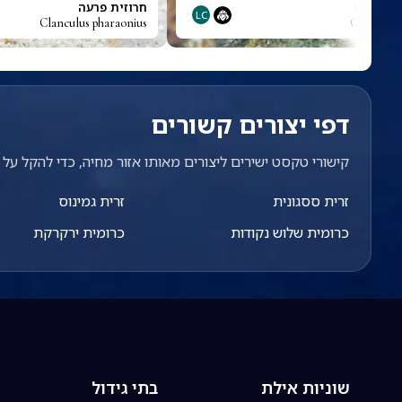
ים-פסוס
חרוזית פרעה
LC
Clanculus pharaonius
Cirripecte
דפי יצורים קשורים
קישורי טקסט ישירים ליצורים מאותו אזור מחיה, כדי להקל על מ
זרית ססגונית
זרית גמינוס
כרומית שלוש נקודות
כרומית ירקרקת
שוניות אילת
בתי גידול