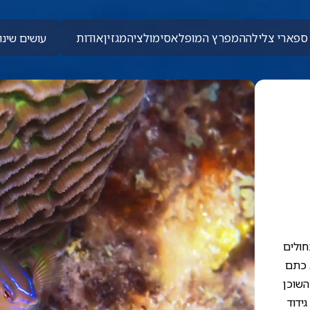
ספארי צלילה
המפרץ המופלא
סימולציה
מגזין
אודות
עושים שינוי
חולים
א כתם
השוכן
ידוד