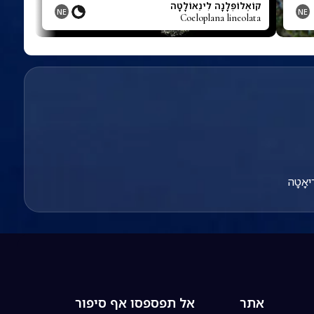
קוֹאֶלוֹפְּלָנָה לִינֵאוֹלָטָה
NE
NE
Coeloplana lineolata
רִיאָטָה
אתר
אל תפספסו אף סיפור