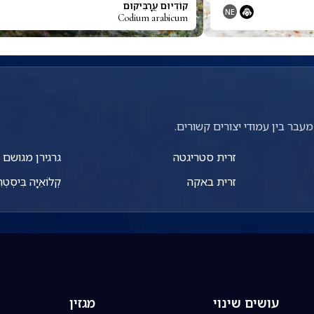
קוֹדִיוּם עֲרָבִּיקוּם
NE
Codium arabicum
עבר בין עמודי יצורים קשורים.
זרית סטריגטה
גרגירן מגושם
זרית באקה
קְלוֹאֵיָּה בִּיסְטְ
עושים שינוי
מגזין