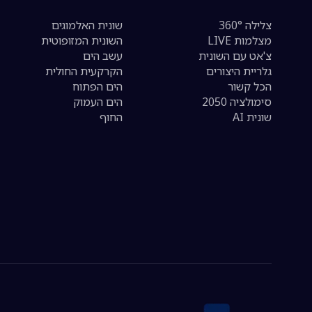
צלילה 360°
שונית האלמוגים
מצלמות LIVE
השונית המזופוטית
צ'אט עם השונית
עשב הים
גלריית היצורים
הקרקעית החולית
הכל קשור
הים הפתוח
סימולציה 2050
הים העמוק
שונית AI
החוף