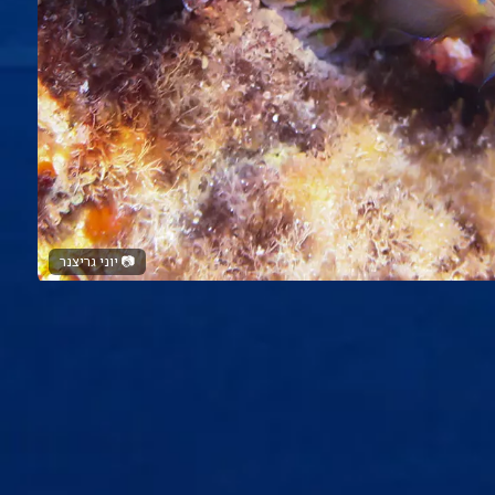
📷
יוני גריצנר