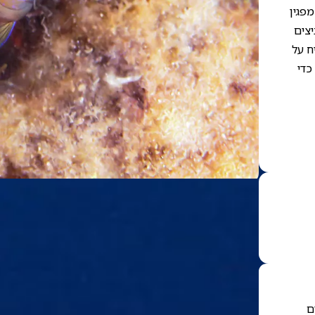
מפגין
יצים
ח על
כדי
ם