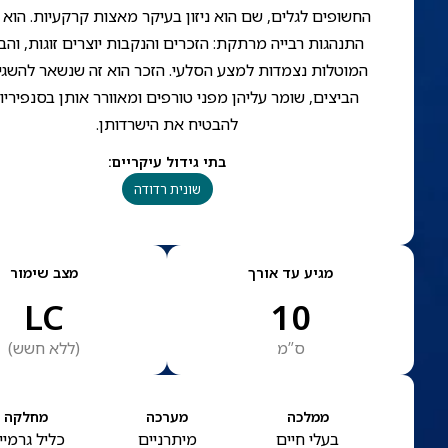
החשופים לגלים, שם הוא ניזון בעיקר מאצות קרקעיות. הוא 
התנהגות רבייה מרתקת: הזכרים והנקבות יוצרים זוגות, והב
המוטלות נצמדות למצע הסלעי. הזכר הוא זה שנשאר להשגי
הביצים, שומר עליהן מפני טורפים ומאוורר אותן בסנפיריו 
להבטיח את הישרדותן.
בתי גידול עיקריים
:
שונית רדודה
מגיע עד אורך
מצב שימור
LC
10
ס”מ
(
ללא חשש
)
ממלכה
מערכה
מחלקה
בעלי חיים
מיתרניים
כליל גרמיי