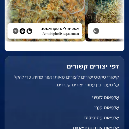
אמפיפוליס סקוואמטה
NE
NE
Amphipholis squamata
דפי יצורים קשורים
קישורי טקסט ישירים ליצורים מאותו אזור מחיה, כדי להקל
על מעבר בין עמודי יצורים קשורים.
אַלְפֵאוּס לוֹטִינִי
אַלְפֵאוּס פֶנֶרִי
אַלְפֵאוּס פָּסִיפִיקוּס
אַלְפֵאוּס אוֹכְרוֹסְטְרִיאָטוּס