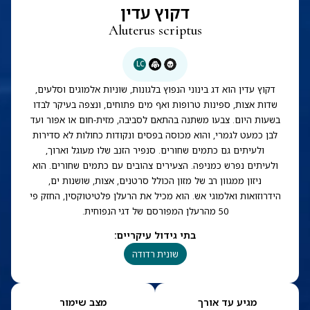
דקוץ עדין
Aluterus scriptus
LC
דקוץ עדין הוא דג בינוני הנפוץ בלגונות, שוניות אלמוגים וסלעים,
שדות אצות, ספינות טרופות ואף מים פתוחים, ונצפה בעיקר לבדו
בשעות היום. צבעו משתנה בהתאם לסביבה, מזית-חום או אפור ועד
לבן כמעט לגמרי, והוא מכוסה בפסים ונקודות כחולות לא סדירות
ולעיתים גם כתמים שחורים. סנפיר הזנב שלו מעוגל וארוך,
ולעיתים נפרש כמניפה. הצעירים צהובים עם כתמים שחורים. הוא
ניזון ממגוון רב של מזון הכולל סרטנים, אצות, שושנות ים,
הידרוזואות ואלמוגי אש. הוא מכיל את הרעלן פלטיטוקסין, החזק פי
50 מהרעלן המפורסם של דגי הנפוחית.
בתי גידול עיקריים
:
שונית רדודה
מגיע עד אורך
מצב שימור