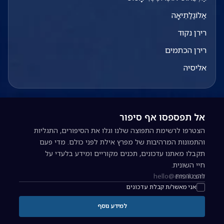
אַלוֹגַלַתֵיאָה
רירן נקוד
רירן הכתמים
אליסיה
אל תפספסו אף סיפור
הצטרפו לרשימת התפוצה שלנו וגלו את הסיפורים, התגליות
והתמונות המרהיבות של מפרץ אילת לפני כולם. מדי פעם
תקבלו מאתנו עדכונים, תכנים מקוריים ומידע בלעדי על
חיי השונית.
להצטרפות
כתובת אימייל להרשמה לניוזלטר
אני מאשר/ת קבלת עדכונים
למידע נוסף