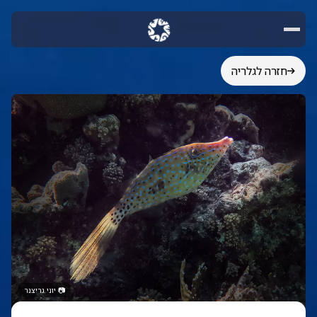
חזרה לגלריה
📷
יוני גריצנר