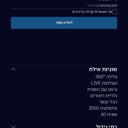
להצטרפות
כתובת אימייל להרשמה לניוזלטר
אני מאשר/ת קבלת עדכונים
למידע נוסף
שוניות אילת
צלילה 360°
מצלמות LIVE
צ'אט עם השונית
גלריית היצורים
הכל קשור
סימולציה 2050
שונית AI
בתי גידול