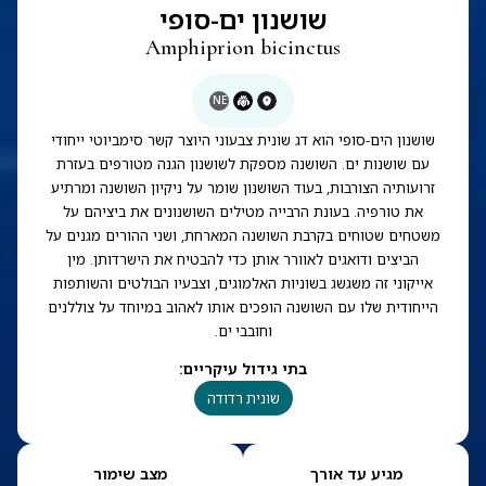
שושנון ים-סופי
Amphiprion bicinctus
NE
שושנון הים-סופי הוא דג שונית צבעוני היוצר קשר סימביוטי ייחודי
עם שושנות ים. השושנה מספקת לשושנון הגנה מטורפים בעזרת
זרועותיה הצורבות, בעוד השושנון שומר על ניקיון השושנה ומרתיע
את טורפיה. בעונת הרבייה מטילים השושנונים את ביציהם על
משטחים שטוחים בקרבת השושנה המארחת, ושני ההורים מגנים על
הביצים ודואגים לאוורר אותן כדי להבטיח את הישרדותן. מין
אייקוני זה משגשג בשוניות האלמוגים, וצבעיו הבולטים והשותפות
הייחודית שלו עם השושנה הופכים אותו לאהוב במיוחד על צוללנים
וחובבי ים.
בתי גידול עיקריים
:
שונית רדודה
מגיע עד אורך
מצב שימור