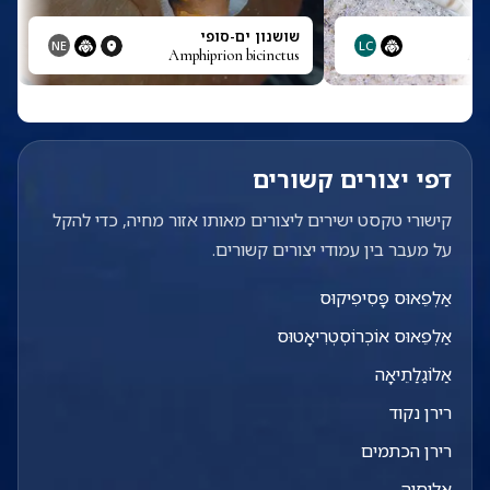
שושנון ים-סופי
NE
LC
Amphiprion bicinctus
Amb
דפי יצורים קשורים
קישורי טקסט ישירים ליצורים מאותו אזור מחיה, כדי להקל
על מעבר בין עמודי יצורים קשורים.
אַלְפֵאוּס פָּסִיפִיקוּס
אַלְפֵאוּס אוֹכְרוֹסְטְרִיאָטוּס
אַלוֹגַלַתֵיאָה
רירן נקוד
רירן הכתמים
אליסיה