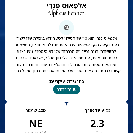
אַלְפֵאוּס פֶנֶרִי
Alpheus Fenneri
NE
אלפאוס פנרי הוא מין של חסילון קטן, הידוע ביכולת שלו ליצור
רעש פקיעה חזק באמצעות צבת אחת מוגדלת וייחודית, המשמשת
לתקשורת, הגנה וצייד. זוג הצבתות שלו לא סימטרי. גופו בצבע
כתום-חום אחיד, עם מחושים בעלי גוון סגלגל, אצבעות הצבתות
הקדמיות מסתיימות בקצה לבן, והרגליים האחוריות ורודות עם
קצוות לבנים. גם קצות הזנב בעלי שוליים אחוריים בגוון סגלגל בהיר.
בתי גידול עיקריים
:
שונית רדודה
מגיע עד אורך
מצב שימור
NE
2.3
ס”מ
(
לא הוערך
)