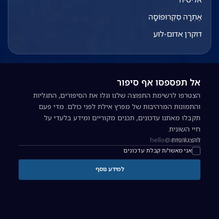
אֶתְרָה סְקְרוּפּוֹסָה
דוקרן אדום-לוע
אל תפספסו אף סיפור
הצטרפו לרשימת התפוצה שלנו וגלו את הסיפורים, התגליות
והתמונות המרהיבות של מפרץ אילת לפני כולם. מדי פעם
תקבלו מאתנו עדכונים, תכנים מקוריים ומידע בלעדי על
חיי השונית.
להצטרפות
כתובת אימייל להרשמה לניוזלטר
אני מאשר/ת קבלת עדכונים
למידע נוסף