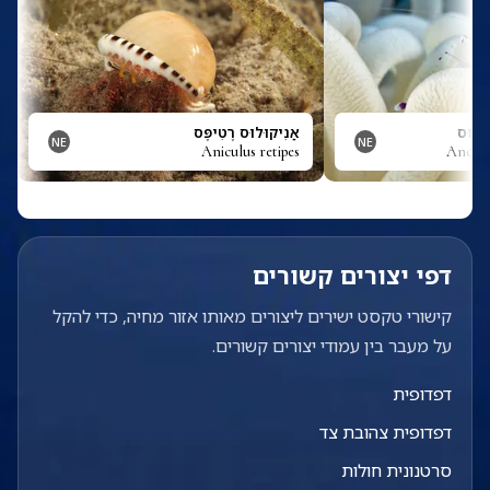
רְפּוּס
אַנִיקוּלוּס רֶטִיפֶּס
NE
NE
Aniculus retipes
Ancylo
דפי יצורים קשורים
קישורי טקסט ישירים ליצורים מאותו אזור מחיה, כדי להקל
על מעבר בין עמודי יצורים קשורים.
דפדופית
דפדופית צהובת צד
סרטנונית חולות