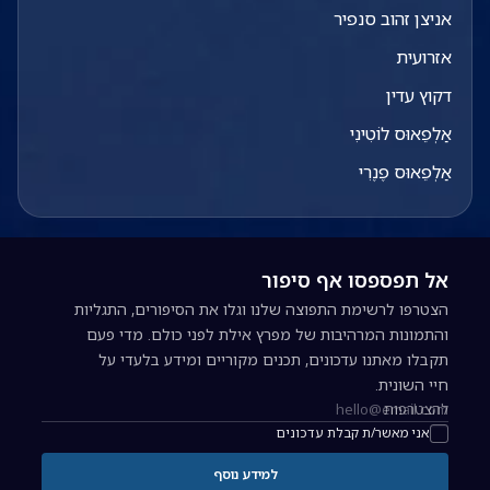
אניצן זהוב סנפיר
אזרועית
דקוץ עדין
אַלְפֵאוּס לוֹטִינִי
אַלְפֵאוּס פֶנֶרִי
אל תפספסו אף סיפור
הצטרפו לרשימת התפוצה שלנו וגלו את הסיפורים, התגליות
והתמונות המרהיבות של מפרץ אילת לפני כולם. מדי פעם
תקבלו מאתנו עדכונים, תכנים מקוריים ומידע בלעדי על
חיי השונית.
להצטרפות
כתובת אימייל להרשמה לניוזלטר
אני מאשר/ת קבלת עדכונים
למידע נוסף