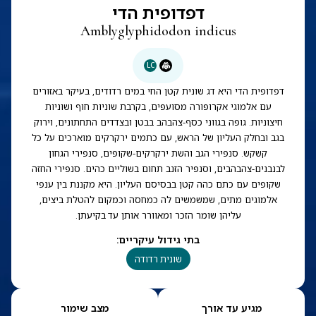
דפדופית הדי
Amblyglyphidodon indicus
LC
דפדופית הדי היא דג שונית קטן החי במים רדודים, בעיקר באזורים
עם אלמוגי אקרופורה מסועפים, בקרבת שוניות חוף ושוניות
חיצוניות. גופה בגווני כסף-צהבהב בבטן ובצדדים התחתונים, וירוק
בגב ובחלק העליון של הראש, עם כתמים ירקרקים מוארכים על כל
קשקש. סנפירי הגב והשת ירקרקים-שקופים, סנפירי הגחון
לבנבנים-צהבהבים, וסנפיר הזנב תחום בשוליים כהים. סנפירי החזה
שקופים עם כתם כהה קטן בבסיסם העליון. היא מקננת בין ענפי
אלמוגים מתים, שמשמשים לה כמחסה וכמקום להטלת ביצים,
עליהן שומר הזכר ומאוורר אותן עד בקיעתן.
בתי גידול עיקריים
:
שונית רדודה
מגיע עד אורך
מצב שימור